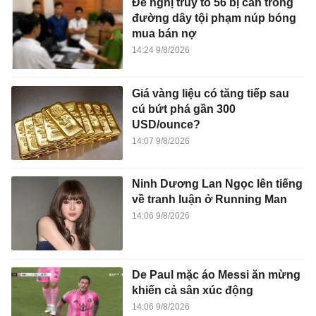
Đề nghị truy tố 56 bị can trong
đường dây tội phạm núp bóng
mua bán nợ
14:24 9/8/2026
Giá vàng liệu có tăng tiếp sau
cú bứt phá gần 300
USD/ounce?
14:07 9/8/2026
Ninh Dương Lan Ngọc lên tiếng
về tranh luận ở Running Man
14:06 9/8/2026
De Paul mặc áo Messi ăn mừng
khiến cả sân xúc động
14:06 9/8/2026