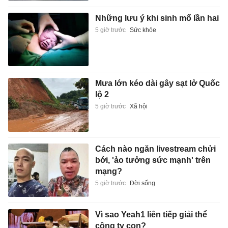
Những lưu ý khi sinh mổ lần hai
5 giờ trước
Sức khỏe
Mưa lớn kéo dài gây sạt lở Quốc
lộ 2
5 giờ trước
Xã hội
Cách nào ngăn livestream chửi
bới, 'ảo tưởng sức mạnh' trên
mạng?
5 giờ trước
Đời sống
Vì sao Yeah1 liên tiếp giải thể
công ty con?