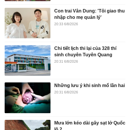
Con trai Vân Dung: 'Tôi giao thu
nhập cho mẹ quản lý'
20:33 6/8/2026
Chi tiết lịch thi lại của 328 thí
sinh chuyên Tuyên Quang
20:31 6/8/2026
Những lưu ý khi sinh mổ lần hai
20:31 6/8/2026
Mưa lớn kéo dài gây sạt lở Quốc
lộ 2