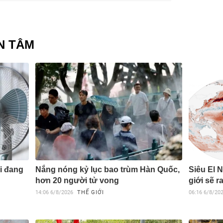
N TÂM
i đang
Nắng nóng kỷ lục bao trùm Hàn Quốc,
Siêu El 
hơn 20 người tử vong
giới sẽ r
14:06
6/8/2026
THẾ GIỚI
06:16
6/8/20