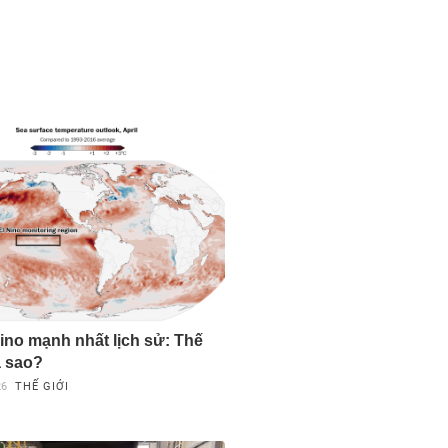
Nino mạnh nhất lịch sử: Thế
a sao?
26
THẾ GIỚI