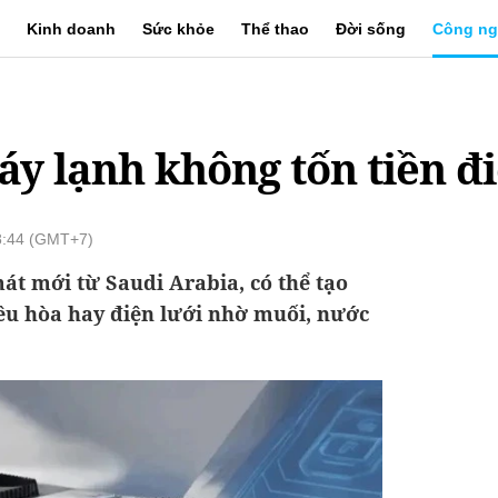
Kinh doanh
Sức khỏe
Thể thao
Đời sống
Công ng
y lạnh không tốn tiền đ
8:44 (GMT+7)
t mới từ Saudi Arabia, có thể tạo
ều hòa hay điện lưới nhờ muối, nước