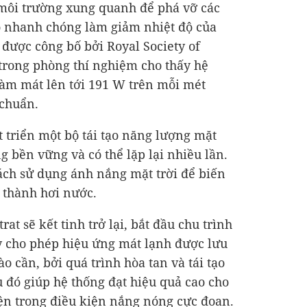
 môi trường xung quanh để phá vỡ các
đó nhanh chóng làm giảm nhiệt độ của
 được công bố bởi Royal Society of
trong phòng thí nghiệm cho thấy hệ
 làm mát lên tới 191 W trên mỗi mét
 chuẩn.
 triển một bộ tái tạo năng lượng mặt
g bền vững và có thể lặp lại nhiều lần.
ách sử dụng ánh nắng mặt trời để biến
 thành hơi nước.
at sẽ kết tinh trở lại, bắt đầu chu trình
y cho phép hiệu ứng mát lạnh được lưu
o cần, bởi quá trình hòa tan và tái tạo
u đó giúp hệ thống đạt hiệu quả cao cho
ện trong điều kiện nắng nóng cực đoan.