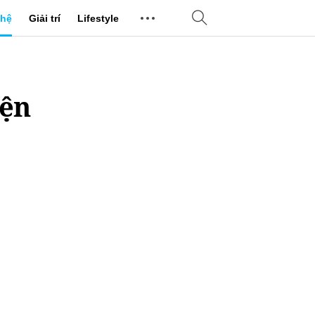
hệ
Giải trí
Lifestyle
iện