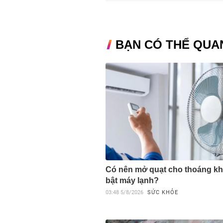
BẠN CÓ THỂ QUA
Có nên mở quạt cho thoáng kh
bật máy lạnh?
03:48
5/8/2026
SỨC KHỎE