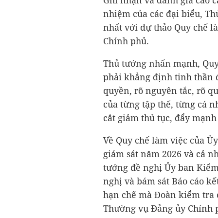
Ghi nhận và đánh giá cao c
nhiệm của các đại biểu, Th
nhất với dự thảo Quy chế 
Chính phủ.
Thủ tướng nhấn mạnh, Quy 
phải khẳng định tinh thần
quyền, rõ nguyên tắc, rõ q
của từng tập thể, từng cá n
cắt giảm thủ tục, đẩy mạnh 
Về Quy chế làm việc của Ủy
giám sát năm 2026 và cả n
tướng đề nghị Ủy ban Kiểm t
nghị và bám sát Báo cáo kết
hạn chế mà Đoàn kiểm tra c
Thường vụ Đảng ủy Chính p