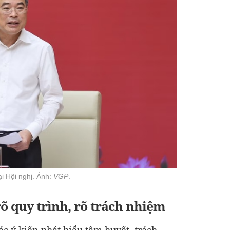
i Hội nghị. Ảnh:
VGP
.
 quy trình, rõ trách nhiệm