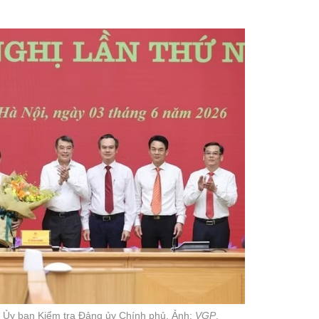
Ủy ban Kiểm tra Đảng ủy Chính phủ. Ảnh:
VGP
.