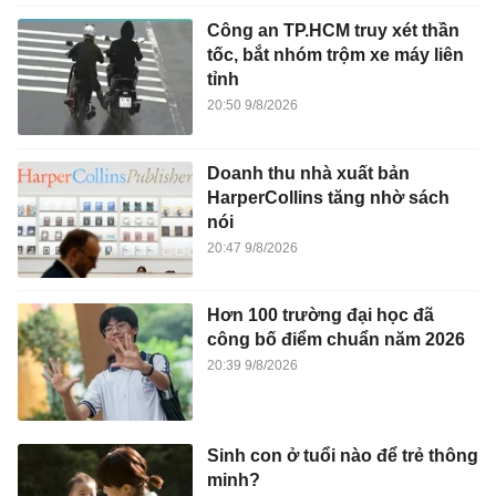
Công an TP.HCM truy xét thần
tốc, bắt nhóm trộm xe máy liên
tỉnh
20:50 9/8/2026
Doanh thu nhà xuất bản
HarperCollins tăng nhờ sách
nói
20:47 9/8/2026
Hơn 100 trường đại học đã
công bố điểm chuẩn năm 2026
20:39 9/8/2026
Sinh con ở tuổi nào để trẻ thông
minh?