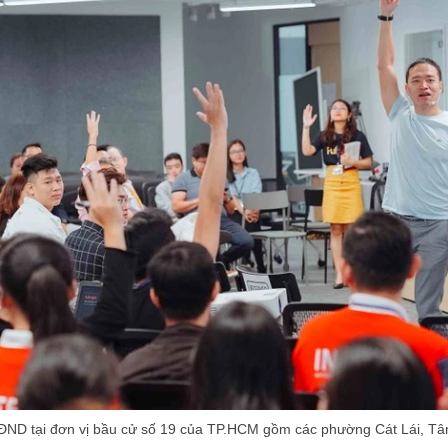
ND tại đơn vị bầu cử số 19 của TP.HCM gồm các phường Cát Lái, Tâ