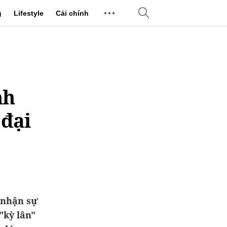
g
Lifestyle
Cải chính
nh
 đại
 nhận sự
"kỳ lân"