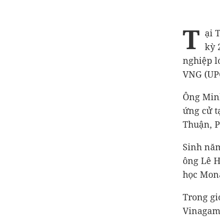
T
ại 
kỳ 
nghiệp l
VNG (UP
Ông Minh
ứng cử t
Thuận, 
Sinh năm
ông Lê H
học Mona
Trong gi
Vinagame