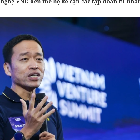
 nghệ VNG đến thế hệ kế cận các tập đoàn tư nhân