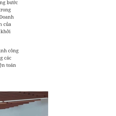
ừng bước
trong
 Doanh
n của
 khởi
ình công
g các
iện toán