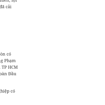
hiên, lợi
đã cải
còn có
ông Phạm
ại TP HCM
đoàn Đầu
hiệp có