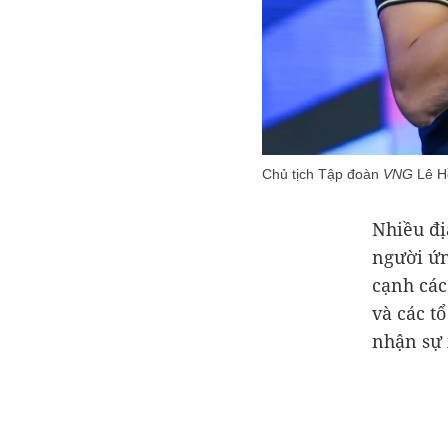
Chủ tịch Tập đoàn
VNG
Lê H
Nhiều đị
người ứn
cạnh các
và các t
nhận sự 