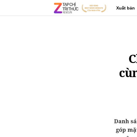
Xuất bản
C
cùn
Danh sá
góp mặt