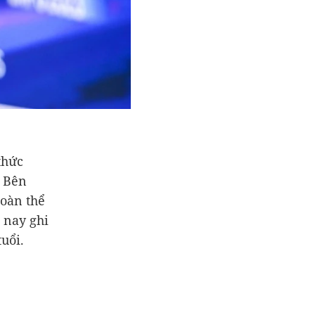
thức
. Bên
đoàn thể
m nay ghi
uổi.