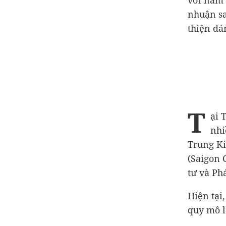
với năm 
nhuận sa
thiện đá
T
ại 
nhi
Trung Ki
(Saigon 
tư và Ph
Hiện tại
quy mô l