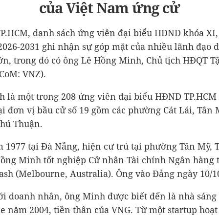
của Việt Nam ứng cử
TP.HCM, danh sách ứng viên đại biểu HĐND khóa XI
2026-2031 ghi nhận sự góp mặt của nhiều lãnh đạo 
ớn, trong đó có ông Lê Hồng Minh, Chủ tịch HĐQT T
CoM: VNZ).
 là một trong 208 ứng viên đại biểu HĐND TP.HCM 
ại đơn vị bầu cử số 19 gồm các phường Cát Lái, Tân 
Phú Thuận.
 1977 tại Đà Nẵng, hiện cư trú tại phường Tân Mỹ, 
ồng Minh tốt nghiệp Cử nhân Tài chính Ngân hàng t
sh (Melbourne, Australia). Ông vào Đảng ngày 10/1
ới doanh nhân, ông Minh được biết đến là nhà sáng 
 năm 2004, tiền thân của VNG. Từ một startup hoạt