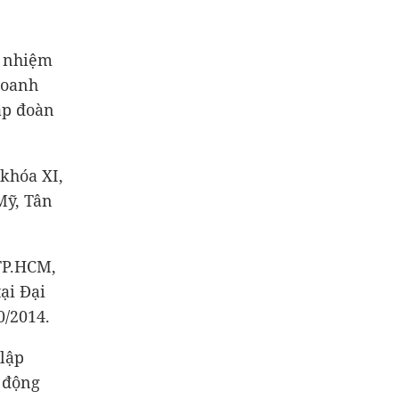
, nhiệm
doanh
ập đoàn
khóa XI,
Mỹ, Tân
TP.HCM,
ại Đại
0/2014.
lập
 động