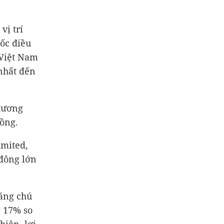
vị trí
ốc điều
 Việt Nam
nhất đến
 đương
đồng.
imited,
đông lớn
áng chú
g 17% so