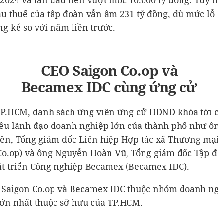
2024 và lần đầu tiên vượt mốc
10.000 tỷ đồng
. Tuy n
u thuế của tập đoàn vẫn âm
231 tỷ đồng
, dù mức lỗ 
ng kể so với năm liền trước.
CEO Saigon Co.op và
Becamex IDC cùng ứng cử
TP.HCM, danh sách ứng viên ứng cử HĐND khóa tới 
ều lãnh đạo doanh nghiệp lớn của thành phố như 
ên, Tổng giám đốc Liên hiệp Hợp tác xã Thương m
Co.op) và ông Nguyễn Hoàn Vũ, Tổng giám đốc Tập 
át triển Công nghiệp Becamex (Becamex IDC).
, Saigon Co.op và Becamex IDC thuộc nhóm doanh ng
ớn nhất thuộc sở hữu của TP.HCM.