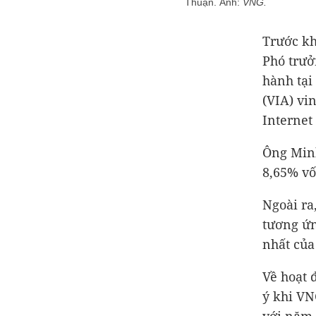
Thuận. Ảnh:
VNG.
Trước kh
Phó trưở
hành tại
(VIA) vi
Internet
Ông Minh
8,65% vốn
Ngoài ra
tương ứn
nhất của
Về hoạt 
ý khi VN