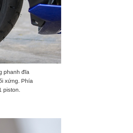
g phanh đĩa
ối xứng. Phía
 piston.