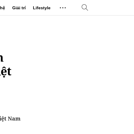
hệ
Giải trí
Lifestyle
n
iệt
iệt Nam