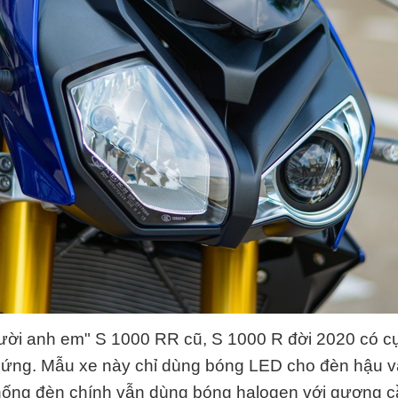
ười anh em" S 1000 RR cũ, S 1000 R đời 2020 có c
xứng. Mẫu xe này chỉ dùng bóng LED cho đèn hậu v
thống đèn chính vẫn dùng bóng halogen với gương cầ