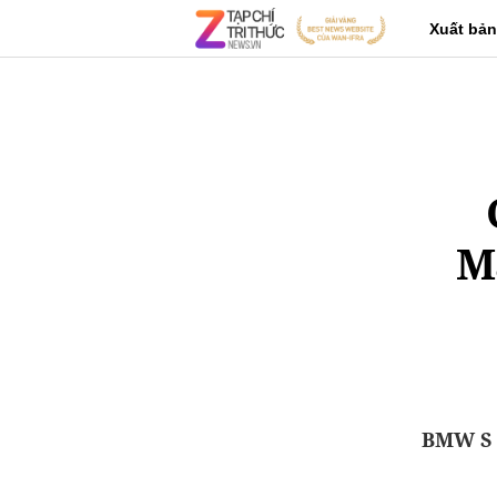
Xuất bản
Ma
BMW S 