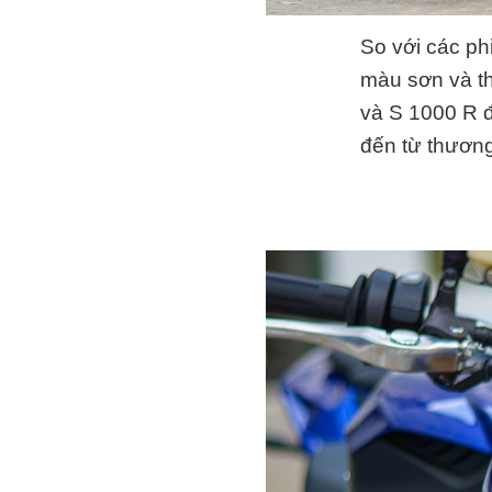
So với các ph
màu sơn và th
và S 1000 R đ
đến từ thương