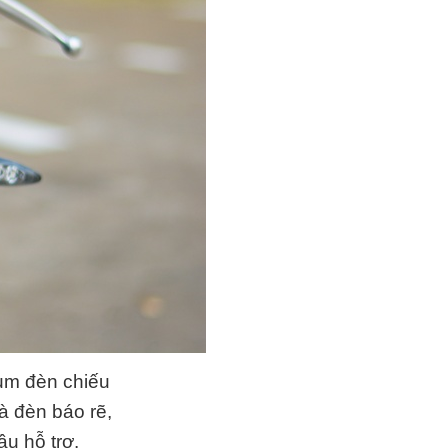
ụm đèn chiếu
à đèn báo rẽ,
u hỗ trợ.