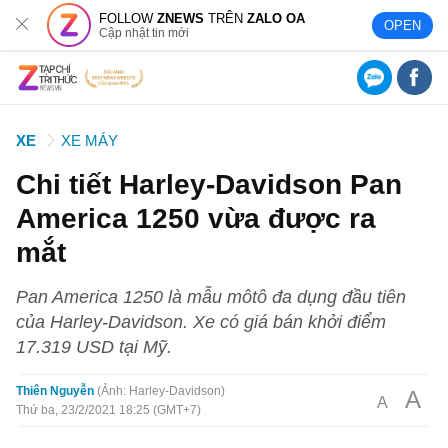
FOLLOW
ZNEWS
TRÊN
ZALO OA
OPEN
Cập nhật tin mới
XE
XE MÁY
Chi tiết Harley-Davidson Pan
America 1250 vừa được ra
mắt
Pan America 1250 là mẫu môtô đa dụng đầu tiên
của Harley-Davidson. Xe có giá bán khởi điểm
17.319 USD tại Mỹ.
Thiên Nguyễn
Ảnh: Harley-Davidson
A
A
Thứ ba, 23/2/2021 18:25 (GMT+7)