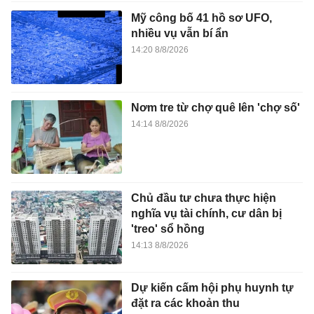
Mỹ công bố 41 hồ sơ UFO,
nhiều vụ vẫn bí ẩn
14:20 8/8/2026
Nơm tre từ chợ quê lên 'chợ số'
14:14 8/8/2026
Chủ đầu tư chưa thực hiện
nghĩa vụ tài chính, cư dân bị
'treo' sổ hồng
14:13 8/8/2026
Dự kiến cấm hội phụ huynh tự
đặt ra các khoản thu