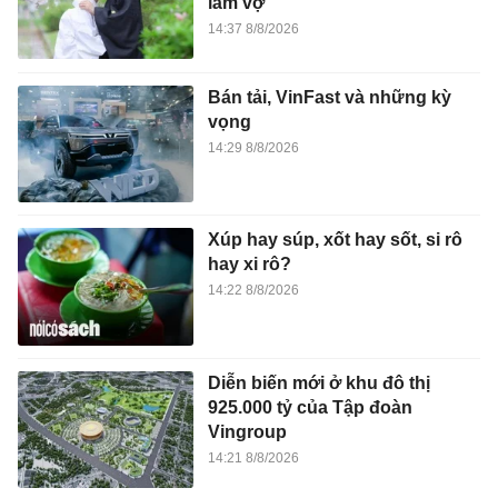
làm vợ
14:37 8/8/2026
Bán tải, VinFast và những kỳ
vọng
14:29 8/8/2026
Xúp hay súp, xốt hay sốt, si rô
hay xi rô?
14:22 8/8/2026
Diễn biến mới ở khu đô thị
925.000 tỷ của Tập đoàn
Vingroup
14:21 8/8/2026