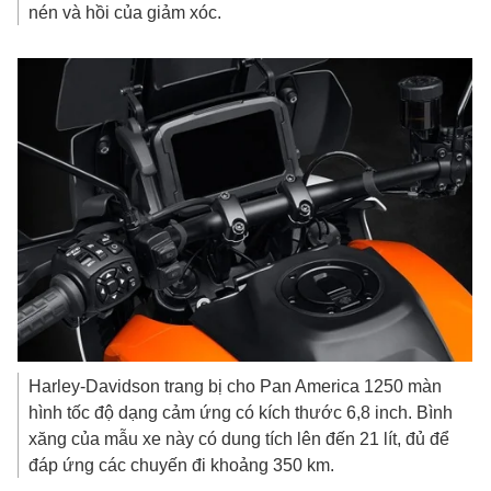
nén và hồi của giảm xóc.
Harley-Davidson trang bị cho Pan America 1250 màn
hình tốc độ dạng cảm ứng có kích thước 6,8 inch. Bình
xăng của mẫu xe này có dung tích lên đến 21 lít, đủ để
đáp ứng các chuyến đi khoảng 350 km.