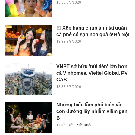
13:53 8/8/2026
Xếp hàng chụp ảnh tại quán
cà phê có sạp hoa quả ở Hà Nội
13:33 8/8/2026
VNPT sở hữu 'núi tiền' lớn hơn
cả Vinhomes, Viettel Global, PV
GAS
13:33 8/8/2026
Những hiểu lầm phổ biến về
con đường lây nhiễm viêm gan
B
1 giờ trước
Sức khỏe