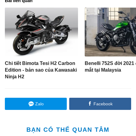
Bài liên quan
Chi tiết Bimota Tesi H2 Carbon
Benelli 752S đời 2021
Edition - bản sao của Kawasaki
mắt tại Malaysia
Ninja H2
Zalo
Facebook
BẠN CÓ THỂ QUAN TÂM