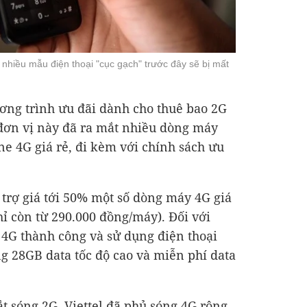
 nhiều mẫu điện thoại "cục gạch" trước đây sẽ bị mất
ương trình ưu đãi dành cho thuê bao 2G
 đơn vị này đã ra mắt nhiều dòng máy
e 4G giá rẻ, đi kèm với chính sách ưu
 trợ giá tới 50% một số dòng máy 4G giá
hỉ còn từ 290.000 đồng/máy). Đối với
4G thành công và sử dụng điện thoại
g 28GB data tốc độ cao và miễn phí data
t sóng 2G, Viettel đã phủ sóng 4G rộng