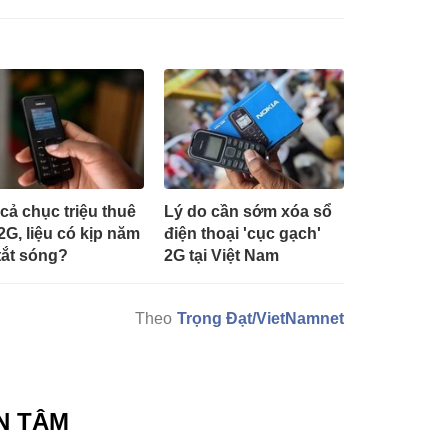
cả chục triệu thuê
Lý do cần sớm xóa sổ
2G, liệu có kịp năm
điện thoại 'cục gạch'
tắt sóng?
2G tại Việt Nam
Trọng Đạt/VietNamnet
N TÂM