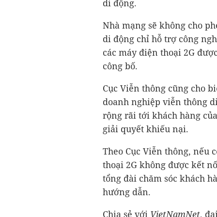
di động.
Nhà mạng sẽ không cho ph
di động chỉ hỗ trợ công ng
các máy điện thoại 2G đượ
công bố.
Cục Viễn thông cũng cho biế
doanh nghiệp viễn thông d
rộng rãi tới khách hàng củ
giải quyết khiếu nại.
Theo Cục Viễn thông, nếu c
thoại 2G không được kết n
tổng đài chăm sóc khách h
hướng dẫn.
Chia sẻ với
VietNamNet
, đạ