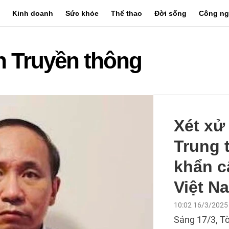
Kinh doanh
Sức khỏe
Thể thao
Đời sống
Công ng
n Truyền thông
Xét xử 
Trung 
khẩn c
Việt N
10:02 16/3/2025
Sáng 17/3, T