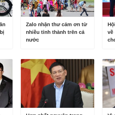
hân
Zalo nhận thư cảm ơn từ
Hộ
bị
nhiều tỉnh thành trên cả
về
nước
cho