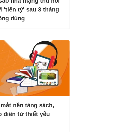
 sao nhà mạng thu hồi
 'tiền tỷ' sau 3 tháng
ông dùng
 mắt nền tảng sách,
 điện tử thiết yếu