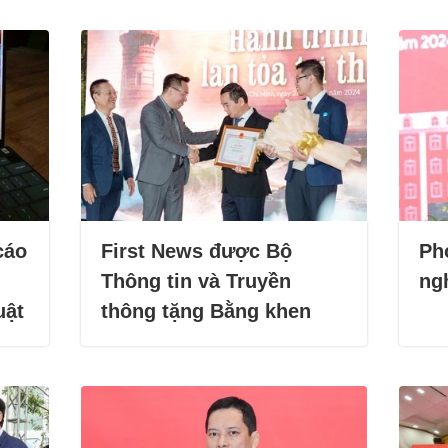
cáo
First News được Bộ
Ph
Thông tin và Truyền
ng
uật
thông tặng Bằng khen