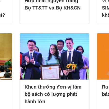
s
Hợp nhất nguyên trạng
Vì
Bộ TT&TT và Bộ KH&CN
SIM
gì?
kh
Khen thưởng đơn vị làm
Ra
bộ sách có lượng phát
báo
hành lớn