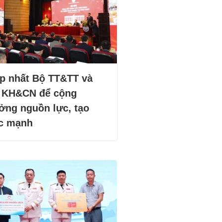
p nhất Bộ TT&TT và
 KH&CN để cộng
ởng nguồn lực, tạo
c mạnh