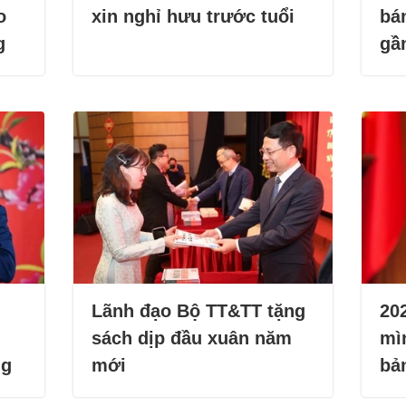
o
xin nghỉ hưu trước tuổi
bán
g
gầ
Lãnh đạo Bộ TT&TT tặng
20
sách dịp đầu xuân năm
mì
ng
mới
bả