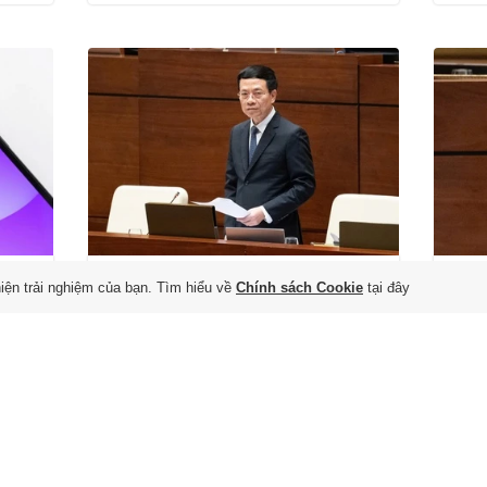
'Đủ năng lực dừng hoạt
Bá
hiện trải nghiệm của bạn. Tìm hiểu về
Chính sách Cookie
tại đây
bơm
động nền tảng xuyên
trị
biên giới không tuân thủ'
vớ