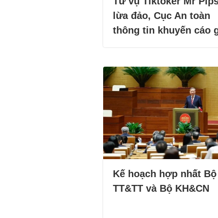
Từ vụ Tiktoker Mr Pip
lừa đảo, Cục An toàn
thông tin khuyến cáo 
Kế hoạch hợp nhất Bộ
TT&TT và Bộ KH&CN