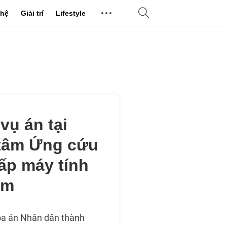
hệ
Giải trí
Lifestyle
vụ án tại
tâm Ứng cứu
ấp máy tính
am
òa án Nhân dân thành