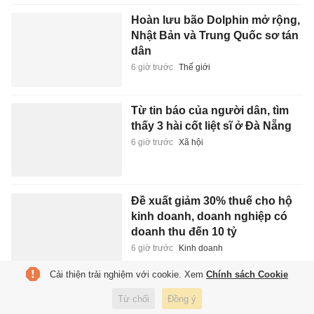
Hoàn lưu bão Dolphin mở rộng,
Nhật Bản và Trung Quốc sơ tán
dân
6 giờ trước
Thế giới
Từ tin báo của người dân, tìm
thấy 3 hài cốt liệt sĩ ở Đà Nẵng
6 giờ trước
Xã hội
Đề xuất giảm 30% thuế cho hộ
kinh doanh, doanh nghiệp có
doanh thu đến 10 tỷ
6 giờ trước
Kinh doanh
Cải thiện trải nghiệm với cookie. Xem
Chính sách Cookie
'Mắt thần' MRI 3.0 Tesla tích hợp
Từ chối
Đồng ý
AI tại FV: Chụp nhanh hơn, êm