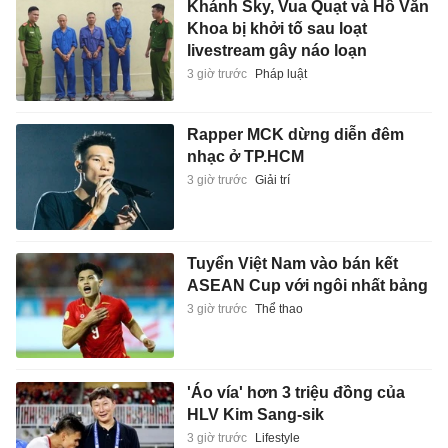
Khánh Sky, Vua Quạt và Hồ Văn
Khoa bị khởi tố sau loạt
livestream gây náo loạn
3 giờ trước
Pháp luật
Rapper MCK dừng diễn đêm
nhạc ở TP.HCM
3 giờ trước
Giải trí
Tuyển Việt Nam vào bán kết
ASEAN Cup với ngôi nhất bảng
3 giờ trước
Thể thao
'Áo vía' hơn 3 triệu đồng của
HLV Kim Sang-sik
3 giờ trước
Lifestyle