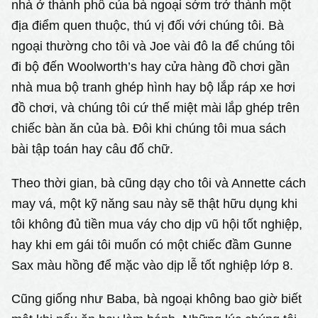
nhà ở thành phố của bà ngoại sớm trở thành một
địa điểm quen thuộc, thú vị đối với chúng tôi. Bà
ngoại thường cho tôi và Joe vài đô la để chúng tôi
đi bộ đến Woolworth’s hay cửa hàng đồ chơi gần
nhà mua bộ tranh ghép hình hay bộ lắp ráp xe hơi
đồ chơi, và chúng tôi cứ thế miệt mài lắp ghép trên
chiếc bàn ăn của bà. Đôi khi chúng tôi mua sách
bài tập toán hay câu đố chữ.
Theo thời gian, bà cũng dạy cho tôi và Annette cách
may vá, một kỹ năng sau này sẽ thật hữu dụng khi
tôi không đủ tiền mua váy cho dịp vũ hội tốt nghiệp,
hay khi em gái tôi muốn có một chiếc đầm Gunne
Sax màu hồng để mặc vào dịp lễ tốt nghiệp lớp 8.
Cũng giống như Baba, bà ngoại không bao giờ biết