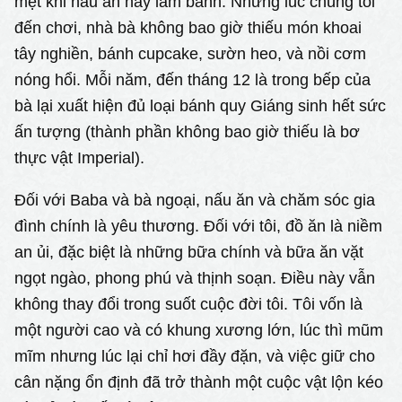
mệt khi nấu ăn hay làm bánh. Những lúc chúng tôi
đến chơi, nhà bà không bao giờ thiếu món khoai
tây nghiền, bánh cupcake, sườn heo, và nồi cơm
nóng hổi. Mỗi năm, đến tháng 12 là trong bếp của
bà lại xuất hiện đủ loại bánh quy Giáng sinh hết sức
ấn tượng (thành phần không bao giờ thiếu là bơ
thực vật Imperial).
Đối với Baba và bà ngoại, nấu ăn và chăm sóc gia
đình chính là yêu thương. Đối với tôi, đồ ăn là niềm
an ủi, đặc biệt là những bữa chính và bữa ăn vặt
ngọt ngào, phong phú và thịnh soạn. Điều này vẫn
không thay đổi trong suốt cuộc đời tôi. Tôi vốn là
một người cao và có khung xương lớn, lúc thì mũm
mĩm nhưng lúc lại chỉ hơi đầy đặn, và việc giữ cho
cân nặng ổn định đã trở thành một cuộc vật lộn kéo