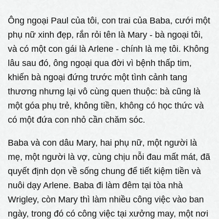
Ông ngoại Paul của tôi, con trai của Baba, cưới một
phụ nữ xinh đẹp, rắn rỏi tên là Mary - bà ngoại tôi,
và có một con gái là Arlene - chính là mẹ tôi. Không
lâu sau đó, ông ngoại qua đời vì bệnh thấp tim,
khiến bà ngoại đứng trước một tình cảnh tang
thương nhưng lại vô cùng quen thuộc: bà cũng là
một góa phụ trẻ, không tiền, không có học thức và
có một đứa con nhỏ cần chăm sóc.
Baba và con dâu Mary, hai phụ nữ, một người là
mẹ, một người là vợ, cùng chịu nỗi đau mất mát, đã
quyết định dọn về sống chung để tiết kiệm tiền và
nuôi dạy Arlene. Baba đi làm đêm tại tòa nhà
Wrigley, còn Mary thì làm nhiều công việc vào ban
ngày, trong đó có công việc tại xưởng may, một nơi