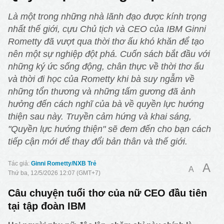
Là một trong những nhà lãnh đạo được kính trọng
nhất thế giới, cựu Chủ tịch và CEO của IBM Ginni
Rometty đã vượt qua thời thơ ấu khó khăn để tạo
nên một sự nghiệp đột phá. Cuốn sách bắt đầu với
những ký ức sống động, chân thực về thời thơ ấu
và thời đi học của Rometty khi bà suy ngẫm về
những tổn thương và những tấm gương đã ảnh
hưởng đến cách nghĩ của bà về quyền lực hướng
thiện sau này. Truyền cảm hứng và khai sáng,
"Quyền lực hướng thiện" sẽ đem đến cho bạn cách
tiếp cận mới để thay đổi bản thân và thế giới.
Ginni Rometty/NXB Trẻ
A
A
Thứ ba, 12/5/2026 12:07 (GMT+7)
Câu chuyện tuổi thơ của nữ CEO đầu tiên
tại tập đoàn IBM