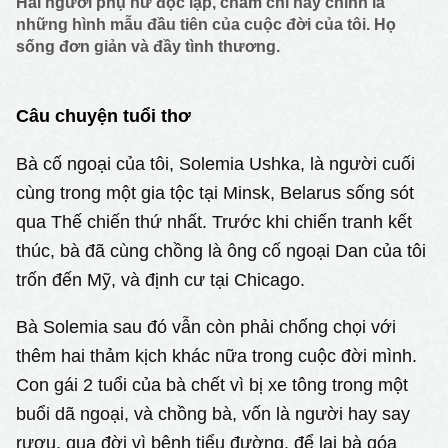
Hai người phụ nữ độc lập, chăm chỉ này chính là
những hình mẫu đầu tiên của cuộc đời của tôi. Họ
sống đơn giản và đầy tình thương.
Câu chuyện tuổi thơ
Bà cố ngoại của tôi, Solemia Ushka, là người cuối
cùng trong một gia tộc tại Minsk, Belarus sống sót
qua Thế chiến thứ nhất. Trước khi chiến tranh kết
thúc, bà đã cùng chồng là ông cố ngoại Dan của tôi
trốn đến Mỹ, và định cư tại Chicago.
Bà Solemia sau đó vẫn còn phải chống chọi với
thêm hai thảm kịch khác nữa trong cuộc đời mình.
Con gái 2 tuổi của bà chết vì bị xe tông trong một
buổi dã ngoại, và chồng bà, vốn là người hay say
rượu, qua đời vì bệnh tiểu đường, để lại bà góa