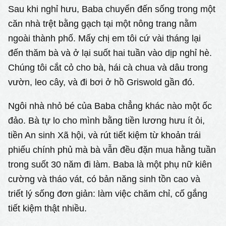
Sau khi nghỉ hưu, Baba chuyển đến sống trong một
căn nhà trệt bằng gạch tại một nông trang nằm
ngoài thành phố. Mấy chị em tôi cứ vài tháng lại
đến thăm bà và ở lại suốt hai tuần vào dịp nghỉ hè.
Chúng tôi cắt cỏ cho bà, hái cà chua và dâu trong
vườn, leo cây, và đi bơi ở hồ Griswold gần đó.
Ngôi nhà nhỏ bé của Baba chẳng khác nào một ốc
đảo. Bà tự lo cho mình bằng tiền lương hưu ít ỏi,
tiền An sinh Xã hội, và rút tiết kiệm từ khoản trái
phiếu chính phủ mà bà vẫn đều đặn mua hằng tuần
trong suốt 30 năm đi làm. Baba là một phụ nữ kiên
cường và tháo vát, có bản năng sinh tồn cao và
triết lý sống đơn giản: làm việc chăm chỉ, cố gắng
tiết kiệm thật nhiều.