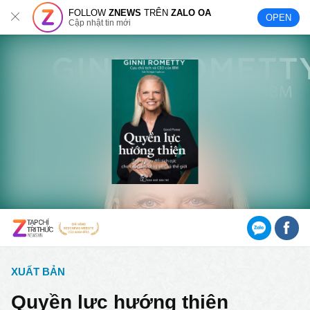
FOLLOW
ZNEWS
TRÊN
ZALO OA
OPEN
Cập nhật tin mới
XUẤT BẢN
Quyền lực hướng thiện