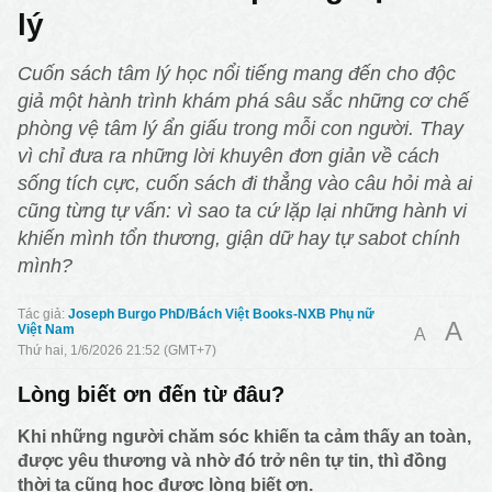
lý
Cuốn sách tâm lý học nổi tiếng mang đến cho độc
giả một hành trình khám phá sâu sắc những cơ chế
phòng vệ tâm lý ẩn giấu trong mỗi con người. Thay
vì chỉ đưa ra những lời khuyên đơn giản về cách
sống tích cực, cuốn sách đi thẳng vào câu hỏi mà ai
cũng từng tự vấn: vì sao ta cứ lặp lại những hành vi
khiến mình tổn thương, giận dữ hay tự sabot chính
mình?
Joseph Burgo PhD/Bách Việt Books-NXB Phụ nữ
A
Việt Nam
A
Thứ hai, 1/6/2026 21:52 (GMT+7)
Lòng biết ơn đến từ đâu?
Khi những người chăm sóc khiến ta cảm thấy an toàn,
được yêu thương và nhờ đó trở nên tự tin, thì đồng
thời ta cũng học được lòng biết ơn.