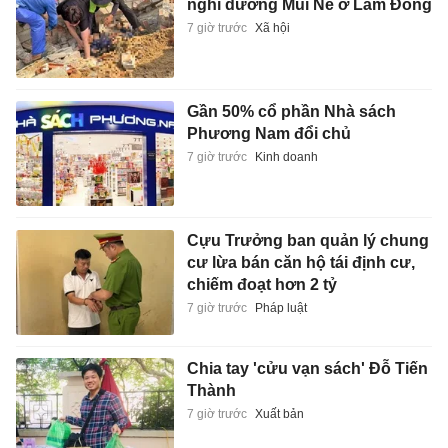
nghỉ dưỡng Mũi Né ở Lâm Đồng
7 giờ trước
Xã hội
Gần 50% cổ phần Nhà sách
Phương Nam đổi chủ
7 giờ trước
Kinh doanh
Cựu Trưởng ban quản lý chung
cư lừa bán căn hộ tái định cư,
chiếm đoạt hơn 2 tỷ
7 giờ trước
Pháp luật
Chia tay 'cửu vạn sách' Đỗ Tiến
Thành
7 giờ trước
Xuất bản