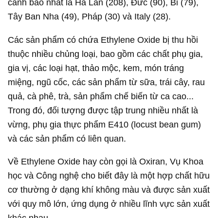
cảnh báo nhất là Hà Lan (208), Đức (90), Bỉ (79),
Tây Ban Nha (49), Pháp (30) và Italy (28).
Các sản phẩm có chứa Ethylene Oxide bị thu hồi
thuộc nhiều chủng loại, bao gồm các chất phụ gia,
gia vị, các loại hạt, thảo mộc, kem, món tráng
miệng, ngũ cốc, các sản phẩm từ sữa, trái cây, rau
quả, cà phê, trà, sản phẩm chế biến từ ca cao...
Trong đó, đối tượng được tập trung nhiều nhất là
vừng, phụ gia thực phẩm E410 (locust bean gum)
và các sản phẩm có liên quan.
Về Ethylene Oxide hay còn gọi là Oxiran, Vụ Khoa
học và Công nghệ cho biết đây là một hợp chất hữu
cơ thường ở dạng khí không màu và được sản xuất
với quy mô lớn, ứng dụng ở nhiều lĩnh vực sản xuất
khác nhau.