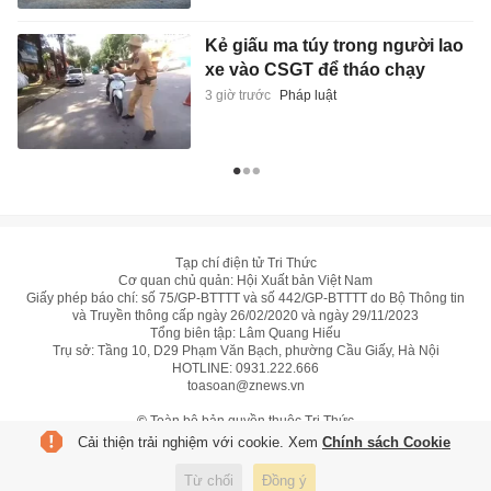
Kẻ giấu ma túy trong người lao
xe vào CSGT để tháo chạy
3 giờ trước
Pháp luật
Tạp chí điện tử Tri Thức
Cơ quan chủ quản: Hội Xuất bản Việt Nam
Giấy phép báo chí: số 75/GP-BTTTT và số 442/GP-BTTTT do Bộ Thông tin
và Truyền thông cấp ngày 26/02/2020 và ngày 29/11/2023
Tổng biên tập: Lâm Quang Hiếu
Trụ sở: Tầng 10, D29 Phạm Văn Bạch, phường Cầu Giấy, Hà Nội
HOTLINE:
0931.222.666
toasoan@znews.vn
©
Toàn bộ bản quyền thuộc Tri Thức
Cải thiện trải nghiệm với cookie. Xem
Chính sách Cookie
Từ chối
Đồng ý