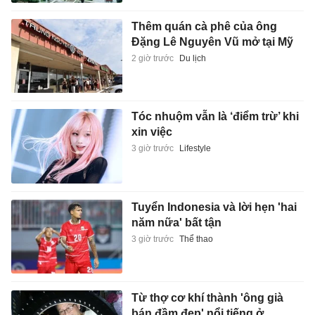
Thêm quán cà phê của ông
Đặng Lê Nguyên Vũ mở tại Mỹ
2 giờ trước
Du lịch
Tóc nhuộm vẫn là ‘điểm trừ’ khi
xin việc
3 giờ trước
Lifestyle
Tuyển Indonesia và lời hẹn 'hai
năm nữa' bất tận
3 giờ trước
Thể thao
Từ thợ cơ khí thành 'ông già
bán đầm đẹp' nổi tiếng ở