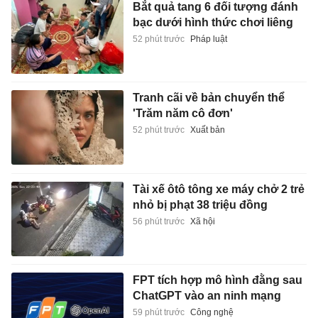
Bắt quả tang 6 đối tượng đánh
bạc dưới hình thức chơi liêng
52 phút trước
Pháp luật
Tranh cãi về bản chuyển thể
'Trăm năm cô đơn'
52 phút trước
Xuất bản
Tài xế ôtô tông xe máy chở 2 trẻ
nhỏ bị phạt 38 triệu đồng
56 phút trước
Xã hội
FPT tích hợp mô hình đằng sau
ChatGPT vào an ninh mạng
59 phút trước
Công nghệ