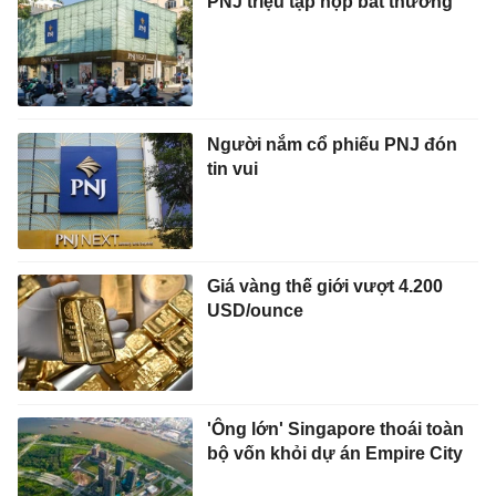
PNJ triệu tập họp bất thường
Người nắm cổ phiếu PNJ đón
tin vui
Giá vàng thế giới vượt 4.200
USD/ounce
'Ông lớn' Singapore thoái toàn
bộ vốn khỏi dự án Empire City