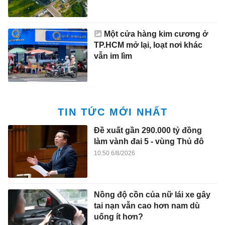
Một cửa hàng kim cương ở
TP.HCM mở lại, loạt nơi khác
vẫn im lìm
TIN TỨC MỚI NHẤT
Đề xuất gần 290.000 tỷ đồng
làm vành đai 5 - vùng Thủ đô
10:50 6/8/2026
Nồng độ cồn của nữ lái xe gây
tai nạn vẫn cao hơn nam dù
uống ít hơn?