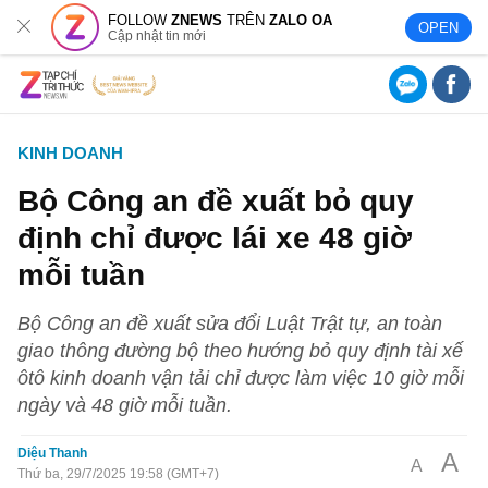
FOLLOW
ZNEWS
TRÊN
ZALO OA
OPEN
Cập nhật tin mới
KINH DOANH
Bộ Công an đề xuất bỏ quy
định chỉ được lái xe 48 giờ
mỗi tuần
Bộ Công an đề xuất sửa đổi Luật Trật tự, an toàn
giao thông đường bộ theo hướng bỏ quy định tài xế
ôtô kinh doanh vận tải chỉ được làm việc 10 giờ mỗi
ngày và 48 giờ mỗi tuần.
Diệu Thanh
A
A
Thứ ba, 29/7/2025 19:58 (GMT+7)