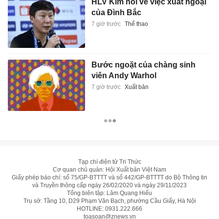
HLV Kim nói về việc xuất ngoại
của Đình Bắc
7 giờ trước
Thể thao
Bước ngoặt của chàng sinh
viên Andy Warhol
7 giờ trước
Xuất bản
Tạp chí điện tử Tri Thức
Cơ quan chủ quản: Hội Xuất bản Việt Nam
Giấy phép báo chí: số 75/GP-BTTTT và số 442/GP-BTTTT do Bộ Thông tin
và Truyền thông cấp ngày 26/02/2020 và ngày 29/11/2023
Tổng biên tập: Lâm Quang Hiếu
Trụ sở: Tầng 10, D29 Phạm Văn Bạch, phường Cầu Giấy, Hà Nội
HOTLINE:
0931.222.666
toasoan@znews.vn