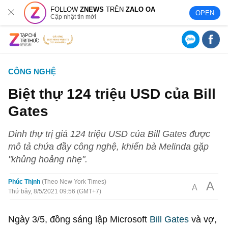
FOLLOW
ZNEWS
TRÊN
ZALO OA
OPEN
Cập nhật tin mới
CÔNG NGHỆ
Biệt thự 124 triệu USD của Bill
Gates
Dinh thự trị giá 124 triệu USD của Bill Gates được
mô tả chứa đầy công nghệ, khiến bà Melinda gặp
"khủng hoảng nhẹ".
Phúc Thịnh
Theo New York Times
A
A
Thứ bảy, 8/5/2021 09:56 (GMT+7)
Ngày 3/5, đồng sáng lập Microsoft
Bill Gates
và vợ,