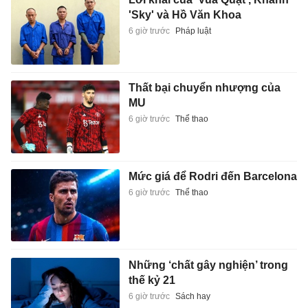
'Sky' và Hồ Văn Khoa
6 giờ trước
Pháp luật
Thất bại chuyển nhượng của
MU
6 giờ trước
Thể thao
Mức giá để Rodri đến Barcelona
6 giờ trước
Thể thao
Những ‘chất gây nghiện’ trong
thế kỷ 21
6 giờ trước
Sách hay