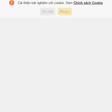
Cải thiện trải nghiệm với cookie. Xem
Chính sách Cookie
Đề xuất cấm tuyệt đối mượn làn
Từ chối
Đồng ý
ngược chiều để vượt xe trên
Quốc lộ 6
4 giờ trước
Xã hội
Giám đốc Sở Xây dựng Hà Nội
làm Bí thư phường Long Biên
4 giờ trước
Xã hội
Bán tải điện Ford Fathom có giá
từ 28.000 USD
4 giờ trước
Xe
TS.BS Đoàn Ngọc Giao: 'Mọi
bước tiến y học đều hướng về