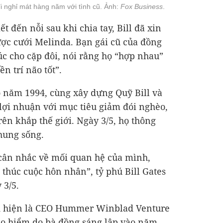
 nghỉ mát hàng năm với tình cũ. Ảnh:
Fox Business
.
ết đến nỗi sau khi chia tay, Bill đã xin
ợc cưới Melinda. Bạn gái cũ của đồng
úc cho cặp đôi, nói rằng họ “hợp nhau”
ền trí não tốt”.
o năm 1994, cùng xây dựng Quỹ Bill và
 lợi nhuận với mục tiêu giảm đói nghèo,
rên khắp thế giới. Ngày 3/5, họ thông
hung sống.
 cân nhắc về mối quan hệ của mình,
 thúc cuộc hôn nhân”, tỷ phú Bill Gates
 3/5.
ad hiện là CEO Hummer Winblad Venture
ạo hiểm do bà đồng sáng lập vào năm