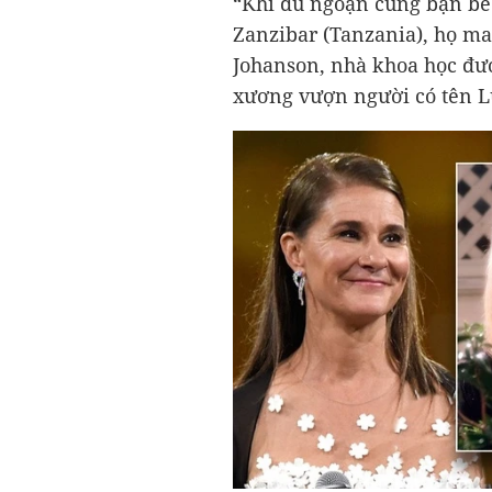
“Khi du ngoạn cùng bạn bè
Zanzibar (Tanzania), họ m
Johanson, nhà khoa học đượ
xương vượn người có tên Lu