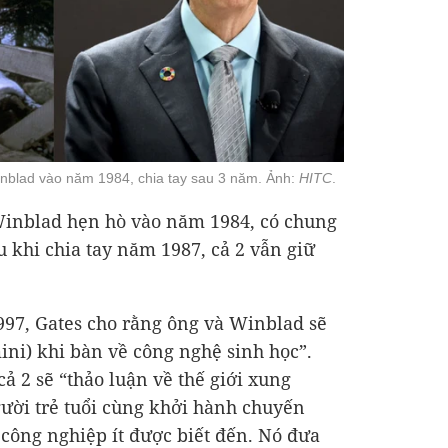
inblad vào năm 1984, chia tay sau 3 năm. Ảnh:
HITC
.
 Winblad hẹn hò vào năm 1984, có chung
khi chia tay năm 1987, cả 2 vẫn giữ
997, Gates cho rằng ông và Winblad sẽ
mini) khi bàn về công nghệ sinh học”.
ả 2 sẽ “thảo luận về thế giới xung
ười trẻ tuổi cùng khởi hành chuyến
công nghiệp ít được biết đến. Nó đưa