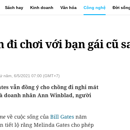
Sách hay
Kinh doanh
Văn hóa
Công nghệ
Đời sốn
n đi chơi với bạn gái cũ 
ứ năm, 6/5/2021 07:00 (GMT+7)
tes vẫn đồng ý cho chồng đi nghỉ mát
là doanh nhân Ann Winblad, người
me
về cuộc sống của
Bill Gates
năm
on tiết lộ rằng Melinda Gates cho phép