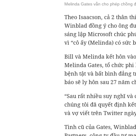
Melinda Gates vẫn cho phép chồng đi
Theo Isaacson, cả 2 thân thi
Winblad đồng ý cho ông đư
sáng lập Microsoft chúc ph
vì “cô ấy (Melinda) có sức b
Bill và Melinda kết hôn và
Melinda Gates, tổ chức phi
bệnh tật và bất bình đẳng t
báo sẽ ly hôn sau 27 năm c
“Sau rất nhiều suy nghĩ và
chúng tôi đã quyết định kết
và vợ viết trên Twitter ngày
Tình cũ của Gates, Winbl
Partners, công ty đầu tư m