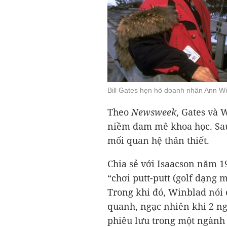
Bill Gates hẹn hò doanh nhân Ann W
Theo
Newsweek
, Gates và
niềm đam mê khoa học. Sau 
mối quan hệ thân thiết.
Chia sẻ với Isaacson năm 1
“chơi putt-putt (golf dạng 
Trong khi đó, Winblad nói c
quanh, ngạc nhiên khi 2 ng
phiêu lưu trong một ngành 