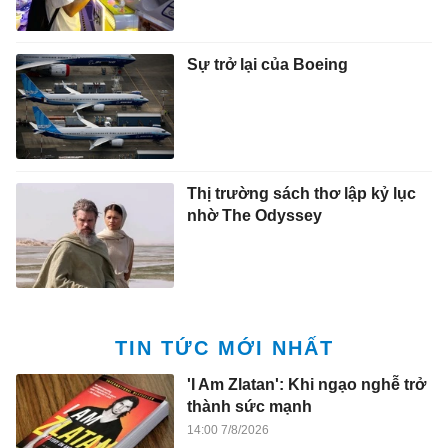
Sự trở lại của Boeing
Thị trường sách thơ lập kỷ lục
nhờ The Odyssey
TIN TỨC MỚI NHẤT
'I Am Zlatan': Khi ngạo nghễ trở
thành sức mạnh
14:00 7/8/2026