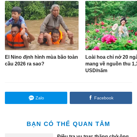
El Nino định hình mùa bão toàn
Loài hoa chỉ nở 20 n
cầu 2026 ra sao?
mang về nguồn thu 1,3
USD/năm
Zalo
Facebook
BẠN CÓ THỂ QUAN TÂM
Điều tra vụ trực thăng chở ông