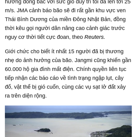
hướng đông bắc với sức gió duy trì tối đa lên tới 25
m/s. JMA cảnh báo bão sẽ đi rất gần khu vực ven
Thái Bình Dương của miền Đông Nhật Bản, đồng
thời kêu gọi người dân nâng cao cảnh giác trước
nguy cơ thời tiết cực đoan, theo
Reuters.
Giới chức cho biết ít nhất 15 người đã bị thương
nhẹ do ảnh hưởng của bão. Jangmi cũng khiến gần
60.000 hộ gia đình mất điện. Chính quyền liên tục
tiếp nhận các báo cáo về tình trạng ngập lụt, cây
đổ, vật thể bị gió cuốn, cùng các vụ sạt lở đất xảy
ra trên diện rộng.