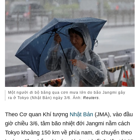
Một người đi bộ băng qua cơn mưa lớn do bão Jangmi gây
ra ở Tokyo (Nhật Bản) ngày 3/6. Ảnh:
Reuters
.
Theo Cơ quan Khí tượng
Nhật Bản
(JMA), vào đầu
giờ chiều 3/6, tâm bão nhiệt đới Jangmi nằm cách
Tokyo khoảng 150 km về phía nam, di chuyển theo