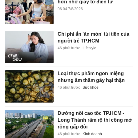
hơn nhờ giấy tờ điện tử
06:04 7/8/2026
Chi phí ẩn 'ăn mòn' túi tiền của
người trẻ TP.HCM
46 phút trước
Lifestyle
Loại thực phẩm ngon miệng
nhưng âm thầm gây hại thận
46 phút trước
Sức khỏe
Đường nối cao tốc TP.HCM -
Long Thành rầm rộ thi công mở
rộng gấp đôi
46 phút trước
Kinh doanh