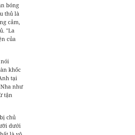
sân bóng
u thủ là
ũng cảm,
ủ. "La
ện của
 nói
tàn khốc
Anh tại
n Nha như
ừ tận
bị chủ
ưỡi dưới
hất là vô