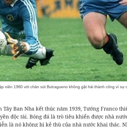
 niên 1980 với chân sút Butragueno không gặt hái thành công vì sự ch
n Tây Ban Nha kết thúc năm 1939, Tướng Franco thiế
yền độc tài. Bóng đá là trò tiêu khiển được nhà nư
iễn là nó không bị kẻ thù của nhà nước khai thác. 