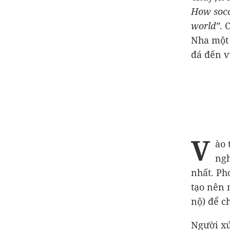
How socc
world”
. 
Nha một 
đá đến v
V
ào 
ngh
nhất. Ph
tạo nên 
nộ) để c
Người xứ