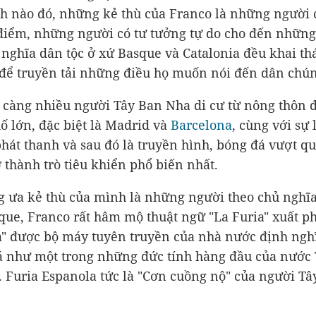
h nào đó, những kẻ thù của Franco là những người 
điểm, những người có tư tưởng tự do cho đến nhữn
 nghĩa dân tộc ở xứ Basque và Catalonia đều khai th
để truyền tải những điều họ muốn nói đến dân chún
 càng nhiều người Tây Ban Nha di cư từ nông thôn 
ố lớn, đặc biệt là Madrid và
Barcelona
, cùng với sự 
phát thanh và sau đó là truyền hình, bóng đá vượt q
ở thành trò tiêu khiển phổ biến nhất.
 ưa kẻ thù của mình là những người theo chủ nghĩa
que, Franco rất hâm mộ thuật ngữ "La Furia" xuất ph
a" được bộ máy tuyên truyền của nhà nước định nghĩ
 như một trong những đức tính hàng đầu của nước
 Furia Espanola tức là "Cơn cuồng nộ" của người Tâ