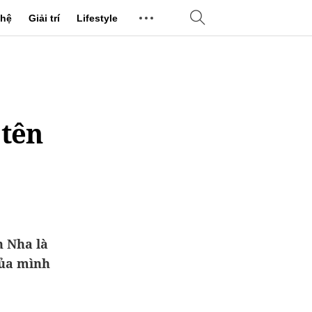
hệ
Giải trí
Lifestyle
 tên
n Nha là
của mình