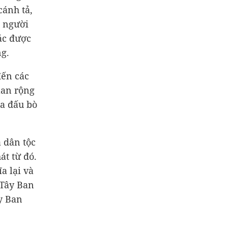
cánh tả,
g người
ác được
g.
đến các
lan rộng
ua đấu bò
 dân tộc
át từ đó.
a lại và
 Tây Ban
y Ban