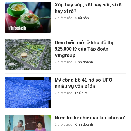
Xúp hay súp, xốt hay sốt, si rô
hay xi rô?
2 giờ trước
Xuất bản
Diễn biến mới ở khu đô thị
925.000 tỷ của Tập đoàn
Vingroup
2 giờ trước
Kinh doanh
Mỹ công bố 41 hồ sơ UFO,
nhiều vụ vẫn bí ẩn
2 giờ trước
Thế giới
Nơm tre từ chợ quê lên 'chợ số'
2 giờ trước
Kinh doanh