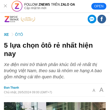
FOLLOW
ZNEWS
TRÊN
ZALO OA
OPEN
Cập nhật tin mới
XE
ÔTÔ
5 lựa chọn ôtô rẻ nhất hiện
nay
Xe điện mini trở thành phân khúc ôtô rẻ nhất thị
trường Việt Nam, theo sau là nhóm xe hạng A bao
gồm những cái tên quen thuộc.
Đan Thanh
A
A
Chủ nhật, 26/5/2024 09:00 (GMT+7)