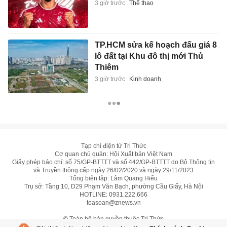
3 giờ trước
Thể thao
TP.HCM sửa kế hoạch đấu giá 8
lô đất tại Khu đô thị mới Thủ
Thiêm
3 giờ trước
Kinh doanh
Tạp chí điện tử Tri Thức
Cơ quan chủ quản: Hội Xuất bản Việt Nam
Giấy phép báo chí: số 75/GP-BTTTT và số 442/GP-BTTTT do Bộ Thông tin
và Truyền thông cấp ngày 26/02/2020 và ngày 29/11/2023
Tổng biên tập: Lâm Quang Hiếu
Trụ sở: Tầng 10, D29 Phạm Văn Bạch, phường Cầu Giấy, Hà Nội
HOTLINE:
0931.222.666
toasoan@znews.vn
©
Toàn bộ bản quyền thuộc Tri Thức