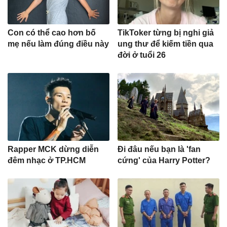
Con có thể cao hơn bố
TikToker từng bị nghi giả
mẹ nếu làm đúng điều này
ung thư để kiếm tiền qua
đời ở tuổi 26
Rapper MCK dừng diễn
Đi đâu nếu bạn là 'fan
đêm nhạc ở TP.HCM
cứng' của Harry Potter?