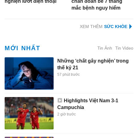
nghiện lướt điện thoại
chẩn đoán bé 7 tháng
mắc bệnh nguy hiểm
XEM THÊM
MỚI NHẤT
Tin Ảnh
Tin Video
Những ‘chất gây nghiện’ trong
thế kỷ 21
57 phút trước
Highlights Việt Nam 3-1
Campuchia
2 giờ trước