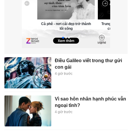
i cái đẹp trở thành
Trung Nguyên Legend - cà phê
‘Hiểu hết về tiền’:
lối sống
của ngoại giao văn hóa
tiền vận hành tron
Điều Galileo viết trong thư gửi
con gái
4 giờ trước
Vì sao hôn nhân hạnh phúc vẫn
ngoại tình?
4 giờ trước