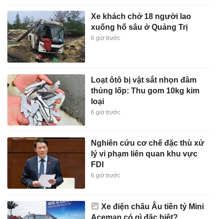
Xe khách chở 18 người lao
xuống hố sâu ở Quảng Trị
6 giờ trước
Loạt ôtô bị vật sắt nhọn đâm
thủng lốp: Thu gom 10kg kim
loại
6 giờ trước
Nghiên cứu cơ chế đặc thù xử
lý vi phạm liên quan khu vực
FDI
6 giờ trước
Xe điện châu Âu tiền tỷ Mini
Aceman có gì đặc biệt?