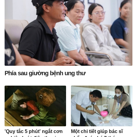
Phía sau giường bệnh ung thư
'Quy tắc 5 phút' ngắt cơn
Một chi tiết giúp bác sĩ