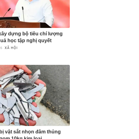
ây dựng bộ tiêu chí lượng
quả học tập nghị quyết
26
XÃ HỘI
 bị vật sắt nhọn đâm thủng
 gom 10kg kim loại