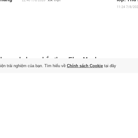
22:40
7/8/2026
XÃ HỘI
11:24
7/8/20
llywood chưa chắc thua Elon Musk
hiện trải nghiệm của bạn. Tìm hiểu về
Chính sách Cookie
tại đây
 8/8/2026
 Musk không chọn một câu chuyện vô danh để thử sức với
 Imagine. Doanh nhân này chọn "The Odyssey", một trong
g tác phẩm có ảnh hưởng nhất của văn hóa phương Tây.
iều doanh nghiệp của Huấn Hoa
g không hoạt động tại địa chỉ đăng
 8/8/2026
ệu từ Thuế TP Hà Nội cho thấy Công ty CP Tập đoàn HL