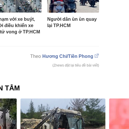
hạm với xe buýt,
Người dân ùn ùn quay
i điều khiển xe
lại TP.HCM
tử vong ở TP.HCM
Hương Chi/Tiền Phong
(Znews đặt lại tiêu đề bài viết)
N TÂM