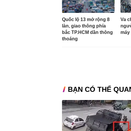
Quốc lộ 13 mở rộng 8
Va c
làn, giao thông phía
ngườ
bắc TP.HCM dần thông
máy 
thoáng
BẠN CÓ THỂ QUA