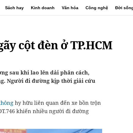
Sách hay
Kinh doanh
Văn hóa
Công nghệ
Đời sốn
gãy cột đèn ở TP.HCM
ng sau khi lao lên dải phân cách,
g. Người đi đường kịp thời giải cứu
 thông
hy hữu liên quan đến xe bồn trộn
ĐT.746 khiến nhiều người đi đường