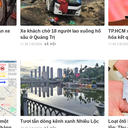
án xe
Xe khách chở 18 người lao xuống hố
TP.HCM x
sâu ở Quảng Trị
hóa kết 
11:28
7/8/2026
XÃ HỘI
11:04
7/8/20
 một
Tươi tắn dòng kênh xanh Nhiêu Lộc
Loạt ôtô
Tháng
lốp: Thu