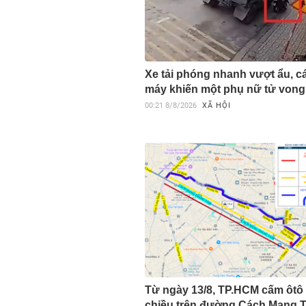
Xe tải phóng nhanh vượt ẩu, c
máy khiến một phụ nữ tử vong
00:21
8/8/2026
XÃ HỘI
Từ ngày 13/8, TP.HCM cấm ôtô
chiều trên đường Cách Mạng 