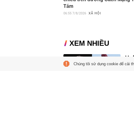
Tám
06:55
7/8/2026
XÃ HỘI
XEM NHIỀU
Ho
Chúng tôi sử dụng cookie để cải t
10:54
Elon
Grok
nhữn
Nh
Hồn
ký
12:17
Dữ li