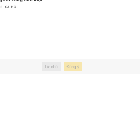
26
XÃ HỘI
Từ chối
Đồng ý