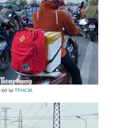
 trở lại
TP.HCM
.