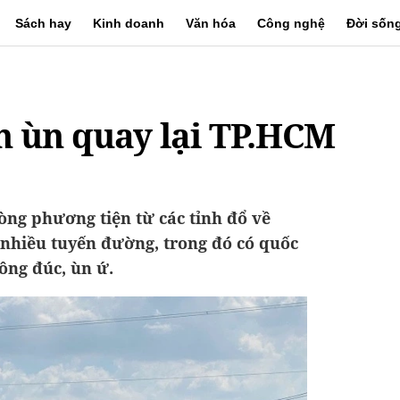
Sách hay
Kinh doanh
Văn hóa
Công nghệ
Đời sốn
n ùn quay lại TP.HCM
dòng phương tiện từ các tỉnh đổ về
hiều tuyến đường, trong đó có quốc
đông đúc, ùn ứ.