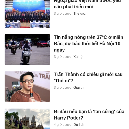
Ngoại giao Việt Nam trước yêu
cầu phát triển mới
3 giờ trước
Thế giới
Tin nắng nóng trên 37°C ở miền
Bắc, dự báo thời tiết Hà Nội 10
ngày
3 giờ trước
Xã hội
Trấn Thành có chiêu gì mới sau
'Thỏ ơi'?
3 giờ trước
Giải trí
Đi đâu nếu bạn là 'fan cứng' của
Harry Potter?
4 giờ trước
Du lịch