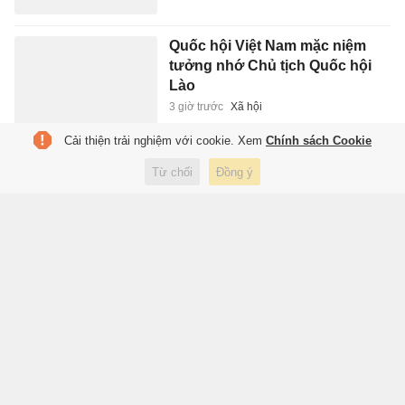
Quốc hội Việt Nam mặc niệm
tưởng nhớ Chủ tịch Quốc hội
Lào
3 giờ trước
Xã hội
Cải thiện trải nghiệm với cookie. Xem
Chính sách Cookie
Vì sao không rửa thịt gà sống
Từ chối
Đồng ý
trước khi nấu?
3 giờ trước
Sức khỏe
Chốt tên và giá của bán tải Ford
chạy điện
3 giờ trước
Xe
Apple quyết tâm dùng chip nhớ