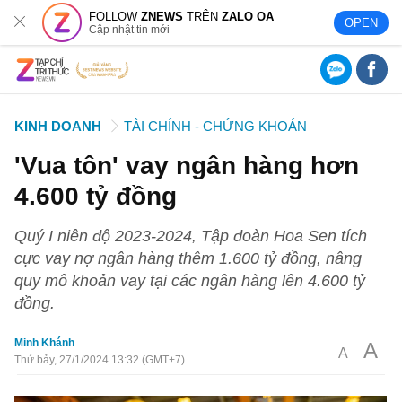
FOLLOW
ZNEWS
TRÊN
ZALO OA
OPEN
Cập nhật tin mới
KINH DOANH
TÀI CHÍNH - CHỨNG KHOÁN
'Vua tôn' vay ngân hàng hơn
4.600 tỷ đồng
Quý I niên độ 2023-2024, Tập đoàn Hoa Sen tích
cực vay nợ ngân hàng thêm 1.600 tỷ đồng, nâng
quy mô khoản vay tại các ngân hàng lên 4.600 tỷ
đồng.
Minh Khánh
A
A
Thứ bảy, 27/1/2024 13:32 (GMT+7)