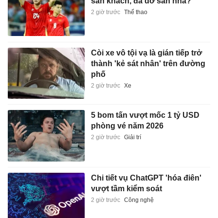
sân khách, đá dở sân nhà?
2 giờ trước
Thể thao
Còi xe vô tội vạ là gián tiếp trở
thành 'kẻ sát nhân' trên đường
phố
2 giờ trước
Xe
5 bom tấn vượt mốc 1 tỷ USD
phòng vé năm 2026
2 giờ trước
Giải trí
Chi tiết vụ ChatGPT 'hóa điên'
vượt tầm kiểm soát
2 giờ trước
Công nghệ