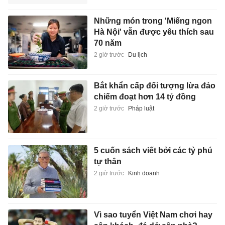
Những món trong 'Miếng ngon
Hà Nội' vẫn được yêu thích sau
70 năm
2 giờ trước
Du lịch
Bắt khẩn cấp đối tượng lừa đảo
chiếm đoạt hơn 14 tỷ đồng
2 giờ trước
Pháp luật
5 cuốn sách viết bởi các tỷ phú
tự thân
2 giờ trước
Kinh doanh
Vì sao tuyển Việt Nam chơi hay