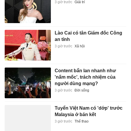
3 giờ trước
Giải trí
Lào Cai có tân Giám đốc Công
an tỉnh
3 giờ trước
Xã hội
Content bẩn lan nhanh như
'nấm mốc', trách nhiệm của
người dùng mạng?
3 giờ trước
Đời sống
Tuyển Việt Nam có 'dớp' trước
Malaysia ở bán kết
3 giờ trước
Thể thao