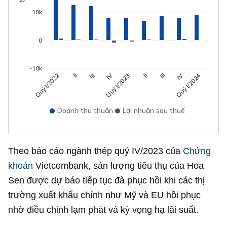
10k
0
-10k
Quý I/2024
IV
IV
Quý I/2023
III
III
II
II
Quý I/2022
Doanh thu thuần
Lợi nhuận sau thuế
Theo báo cáo ngành thép quý IV/2023 của
Chứng
khoán
Vietcombank, sản lượng tiêu thụ của Hoa
Sen được dự báo tiếp tục đà phục hồi khi các thị
trường xuất khẩu chính như Mỹ và EU hồi phục
nhờ điều chỉnh lạm phát và kỳ vọng hạ lãi suất.