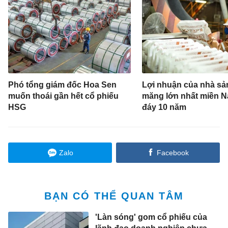
Phó tổng giám đốc Hoa Sen
Lợi nhuận của nhà sản
muốn thoái gần hết cổ phiếu
măng lớn nhất miền 
HSG
đáy 10 năm
Zalo
Facebook
BẠN CÓ THỂ QUAN TÂM
'Làn sóng' gom cổ phiếu của