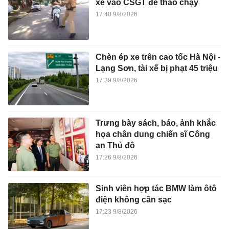
xe vào CSGT để tháo chạy
17:40 9/8/2026
Chèn ép xe trên cao tốc Hà Nội -
Lạng Sơn, tài xế bị phạt 45 triệu
17:39 9/8/2026
Trưng bày sách, báo, ảnh khắc
họa chân dung chiến sĩ Công
an Thủ đô
17:26 9/8/2026
Sinh viên hợp tác BMW làm ôtô
điện không cần sạc
17:23 9/8/2026