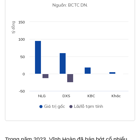
Nguồn: BCTC DN.
150
tỷ đồng
100
50
0
-50
NLG
DXS
KBC
Khác
Giá trị gốc
Lãi/lỗ tạm tính
Trong năm 2023, Vĩnh Hoàn đã bán bớt cổ phiếu