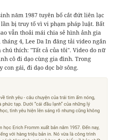
sinh năm 1987 tuyên bố cắt đứt liên lạc
lần bị truy tố vì vi phạm pháp luật. Bất
ao vẫn thoải mái chia sẻ hình ảnh gia
 tháng 4, Lee Da In đăng tải video ngắn
chú thích: "Tất cả của tôi". Video do nữ
cảnh cô đi dạo cùng gia đình. Trong
 con gái, đi dạo dọc bờ sông.
về tình yêu - câu chuyện của trái tim ấm nóng,
 phức tạp. Dưới “cái đầu lạnh” của những lý
ý học, tình yêu hiện lên sáng rõ nhưng cũng không
m học Erich Fromm xuất bản năm 1957. Đến nay,
ếng với hàng triệu bản in. Nó vừa là công trình