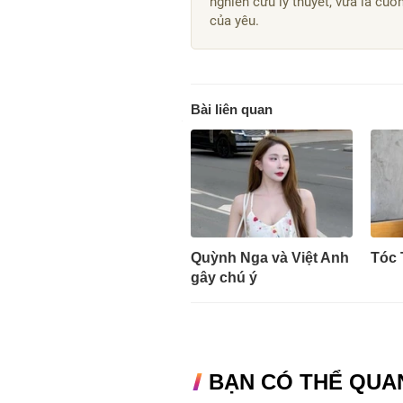
nghiên cứu lý thuyết, vừa là cuố
của yêu.
Bài liên quan
Quỳnh Nga và Việt Anh
Tóc 
gây chú ý
BẠN CÓ THỂ QUA