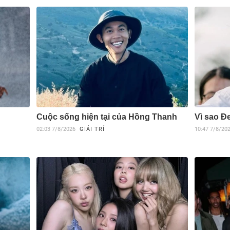
Cuộc sống hiện tại của Hồng Thanh
Vì sao Đ
02:03
7/8/2026
GIẢI TRÍ
10:47
7/8/20