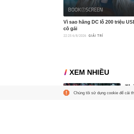
Vì sao hãng DC lỗ 200 triệu US
cô gái
22:25
6/8/2026
GIẢI TRÍ
XEM NHIỀU
Th
Chúng tôi sử dụng cookie để cải t
In
05:00
Hai l
chấp
châu
HL