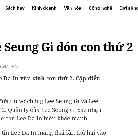
Sách hay
Kinh doanh
Văn hóa
Công nghệ
Đời sốn
 Seung Gi đón con thứ 2
1 (GMT+7)
e Da In vừa sinh con thứ 2. Cặp diễn
ưa tin vợ chồng Lee Seung Gi và Lee
 2. Quản lý của Lee Seung Gi xác nhận
 mẹ con Lee Da In hiện khỏe mạnh.
 tin Lee Da In mang thai lần thứ hai vào