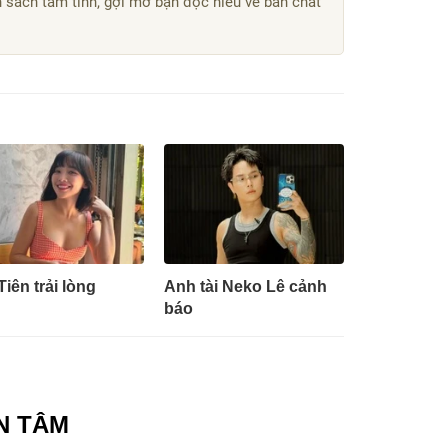
n sách tâm tình, gợi mở bạn đọc hiểu về bản chất
Tiên trải lòng
Anh tài Neko Lê cảnh
báo
N TÂM