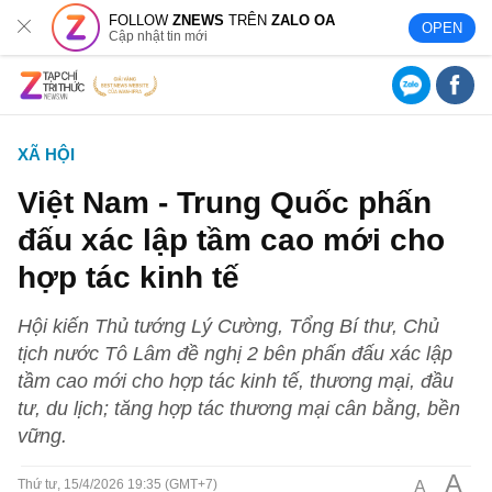
FOLLOW
ZNEWS
TRÊN
ZALO OA
OPEN
Cập nhật tin mới
XÃ HỘI
Việt Nam - Trung Quốc phấn
đấu xác lập tầm cao mới cho
hợp tác kinh tế
Hội kiến Thủ tướng Lý Cường, Tổng Bí thư, Chủ
tịch nước Tô Lâm đề nghị 2 bên phấn đấu xác lập
tầm cao mới cho hợp tác kinh tế, thương mại, đầu
tư, du lịch; tăng hợp tác thương mại cân bằng, bền
vững.
A
A
Thứ tư, 15/4/2026 19:35 (GMT+7)