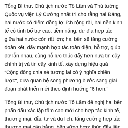
Tổng Bí thư, Chủ tịch nước Tô Lâm và Thủ tướng
Quốc vụ viện Lý Cường nhất trí cho rằng hai Đảng,
hai nước có điểm đồng lợi ích rộng rãi, hai nền kinh
tế có tính bổ trợ cao, tiềm năng, dư địa hợp tác
giữa hai nước còn rất lớn; hai bên sẽ tăng cường
đoàn kết, đẩy mạnh hợp tác toàn diện, hỗ trợ, giúp
đỡ lẫn nhau, cùng nỗ lực thúc đẩy hơn nữa tin cậy
chính trị và tin cậy kinh tế, xây dựng hiệu quả
“Cộng đồng chia sẻ tương lai có ý nghĩa chiến
lược", đưa quan hệ song phương bước sang giai
đoạn phát triển mới theo định hướng “6 hơn."
Tổng Bí thư, Chủ tịch nước Tô Lâm đề nghị hai bên
phấn đấu xác lập tầm cao mới cho hợp tác kinh tế,
thương mại, đầu tư và du lịch; tăng cường hợp tác
thương mại cân bằng, bền vững hơn; thúc đẩy liên