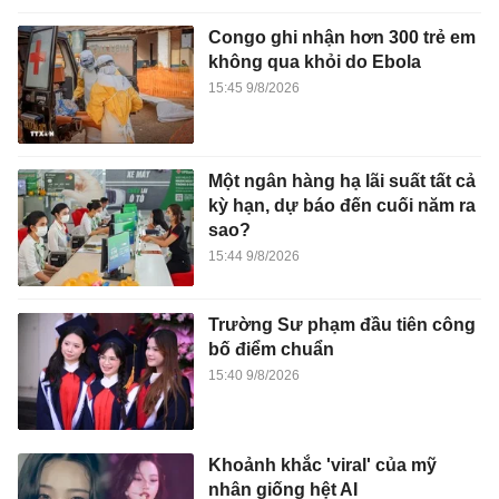
Congo ghi nhận hơn 300 trẻ em
không qua khỏi do Ebola
15:45 9/8/2026
Một ngân hàng hạ lãi suất tất cả
kỳ hạn, dự báo đến cuối năm ra
sao?
15:44 9/8/2026
Trường Sư phạm đầu tiên công
bố điểm chuẩn
15:40 9/8/2026
Khoảnh khắc 'viral' của mỹ
nhân giống hệt AI