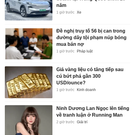
năm
1 giờ trước
Xe
Đề nghị truy tố 56 bị can trong
đường dây tội phạm núp bóng
mua bán nợ
1 giờ trước
Pháp luật
Giá vàng liệu có tăng tiếp sau
cú bứt phá gần 300
USD/ounce?
1 giờ trước
Kinh doanh
Ninh Dương Lan Ngọc lên tiếng
về tranh luận ở Running Man
2 giờ trước
Giải trí