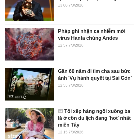
13:00 7/8/2026
Pháp ghi nhận ca nhiễm mới
virus Hanta chủng Andes
12:57 7/8/2026
Gần 60 năm đi tìm cha sau bức
ảnh 'Vụ hành quyết tại Sài Gòn'
12:53 7/8/2026
Tôi xếp hàng ngồi xuồng ba
lá ở cồn du lịch đang 'hot' nhất
miền Tây
12:15 7/8/2026