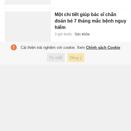
Một chi tiết giúp bác sĩ chẩn
đoán bé 7 tháng mắc bệnh nguy
hiểm
3 giờ trước
Sức khỏe
Cải thiện trải nghiệm với cookie. Xem
Chính sách Cookie
Salah rời sân khấu lớn
Từ chối
Đồng ý
3 giờ trước
Thể thao
Thêm một nhóm có hàng chục
đối tượng dàn cảnh cướp giật ở
khu Liên Hoa Bảo Tháp
4 giờ trước
Pháp luật
Ông Trump ký sắc lệnh siết