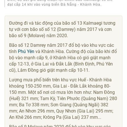
đạt cấp 14 khi vào vùng biển Đà Nẵng - Khánh Hòa.
Đường đi và tác động của bão số 13 Kalmaegi tương
tự với cơn bão số số 12 (Damrey) năm 2017 và cơn
bão số 9 (Molave) năm 2020.
Bão số 12 Damrey năm 2017 đổ bộ vào khu vực các
tỉnh
Phú Yên
và Khánh Hòa. Cường độ của bão khi đổ
bộ vào mạnh cấp 9, ở Khánh Hòa có gió giật mạnh
cấp 12-13, ở Gia Lai và Đắk Lắk (Bình Định, Phú Yên
cũ), Lâm Đồng gió giật mạnh cấp 10-11.
Lượng mưa phổ biến trên khu vực Huế - Khánh Hòa
khoảng 150-250 mm, Gia Lai - Đắk Lắk khoảng 80-
150 mm. Một số nơi có mưa lớn hơn như: Nam Đông
(Huế) 321 mm; Tam Kỳ, Tiên Phước (Quảng Nam) 280
mm; Ba Tơ 338 mm; Sơn Giang (Quảng Ngãi) 382
mm; An Nhơn 296 mm, Quy Nhơn (Gia Lai) 295 mm;
An Khê 266 mm; Krông Pa (Gia Lai) 237 mm...
Bão số 9 Molave năm 2020 đổ bộ vào khu vực các