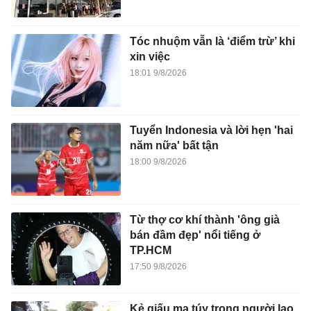
Tóc nhuộm vẫn là ‘điểm trừ’ khi
xin việc
18:01 9/8/2026
Tuyển Indonesia và lời hẹn 'hai
năm nữa' bất tận
18:00 9/8/2026
Từ thợ cơ khí thành 'ông già
bán đầm đẹp' nổi tiếng ở
TP.HCM
17:50 9/8/2026
Kẻ giấu ma túy trong người lao