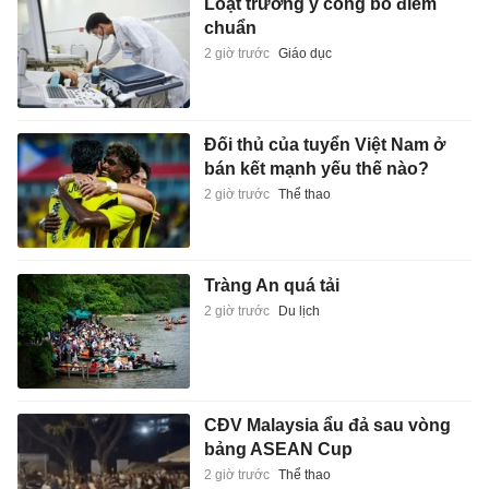
Loạt trường y công bố điểm
chuẩn
2 giờ trước
Giáo dục
Đối thủ của tuyển Việt Nam ở
bán kết mạnh yếu thế nào?
2 giờ trước
Thể thao
Tràng An quá tải
2 giờ trước
Du lịch
CĐV Malaysia ẩu đả sau vòng
bảng ASEAN Cup
2 giờ trước
Thể thao