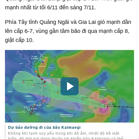
mạnh nhất từ tối 6/11 đến sáng 7/11.
Phía Tây tỉnh Quảng Ngãi và Gia Lai gió mạnh dần
lên cấp 6-7, vùng gần tâm bão đi qua mạnh cấp 8,
giật cấp 10.
Dự báo đường đi của bão Kalmaegi
Không khí lạnh suy yếu trong khi độ ẩm, nhiệt độ bề mặt
biển, độ đứt gió đang thuận lợi khiến bão Kalmaegi có thể