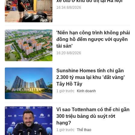
xe ôtô ở khu đô thị tại Hà Nội
16:34 8/8/2026
'Niên hạn công trình không phải
đồng hồ đếm ngược với quyền
tài sản'
16:20 8/8/2026
Sunshine Homes tính chi gần
2.300 tỷ mua lại khu 'đất vàng'
Tây Hồ Tây
1 giờ trước
Kinh doanh
Vì sao Tottenham có thể chi gần
300 triệu bảng dù suýt rớt
hạng?
1 giờ trước
Thể thao