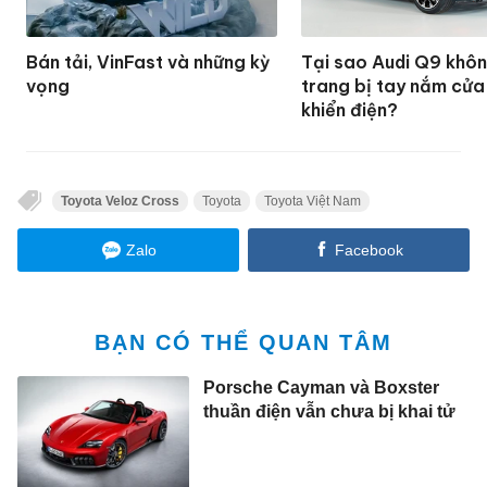
Bán tải, VinFast và những kỳ
Tại sao Audi Q9 khô
vọng
trang bị tay nắm cửa
khiển điện?
Toyota Veloz Cross
Toyota
Toyota Việt Nam
Zalo
Facebook
BẠN CÓ THỂ QUAN TÂM
Porsche Cayman và Boxster
thuần điện vẫn chưa bị khai tử