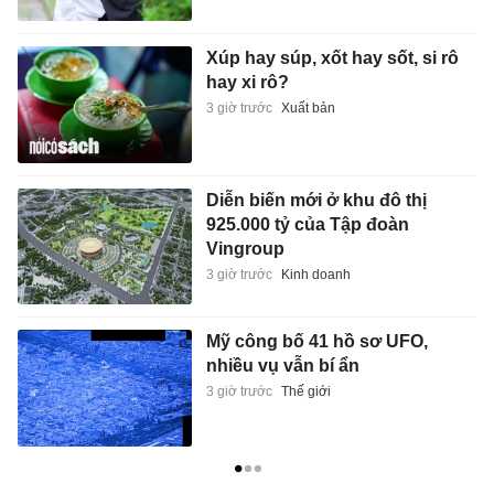
Xúp hay súp, xốt hay sốt, si rô
hay xi rô?
3 giờ trước
Xuất bản
Diễn biến mới ở khu đô thị
925.000 tỷ của Tập đoàn
Vingroup
3 giờ trước
Kinh doanh
Mỹ công bố 41 hồ sơ UFO,
nhiều vụ vẫn bí ẩn
3 giờ trước
Thế giới