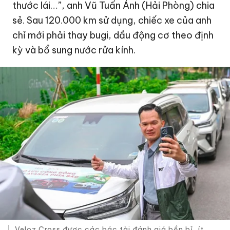
thước lái…”, anh Vũ Tuấn Ánh (Hải Phòng) chia
sẻ. Sau 120.000 km sử dụng, chiếc xe của anh
chỉ mới phải thay bugi, dầu động cơ theo định
kỳ và bổ sung nước rửa kính.
Veloz Cross được các bác tài đánh giá bền bỉ, ít