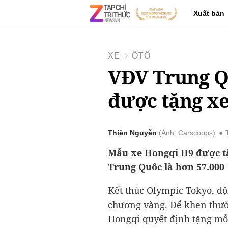
Xuất bản
XE
ÔTÔ
VĐV Trung Q
được tặng x
Thiên Nguyễn
Ảnh: Carscoops
Mẫu xe Hongqi H9 được tặn
Trung Quốc là hơn 57.000
Kết thúc Olympic Tokyo, độ
chương vàng. Để khen thưởn
Hongqi quyết định tặng mỗi