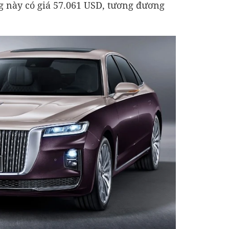
g này có giá
57.061 USD
, tương đương