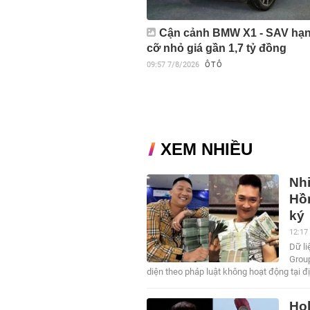
Cận cảnh BMW X1 - SAV hạ
cỡ nhỏ giá gần 1,7 tỷ đồng
09:57
7/8/2026
ÔTÔ
XEM NHIỀU
Nh
Hồn
ký
12:17
Dữ li
Grou
diện theo pháp luật không hoạt động tại đị
Ho