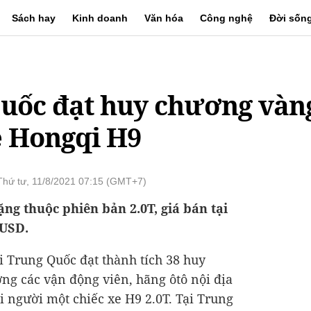
Sách hay
Kinh doanh
Văn hóa
Công nghệ
Đời sốn
uốc đạt huy chương vàn
e Hongqi H9
Thứ tư, 11/8/2021 07:15 (GMT+7)
g thuộc phiên bản 2.0T, giá bán tại
 USD.
i Trung Quốc đạt thành tích 38 huy
g các vận động viên, hãng ôtô nội địa
 người một chiếc xe H9 2.0T. Tại Trung