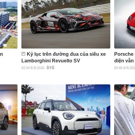
ển
Kỷ lục trên đường đua của siêu xe
Porsche 
Lamborghini Revuelto SV
điện vẫn 
02:34
8/8/2026
ÔTÔ
00:46
8/8/20