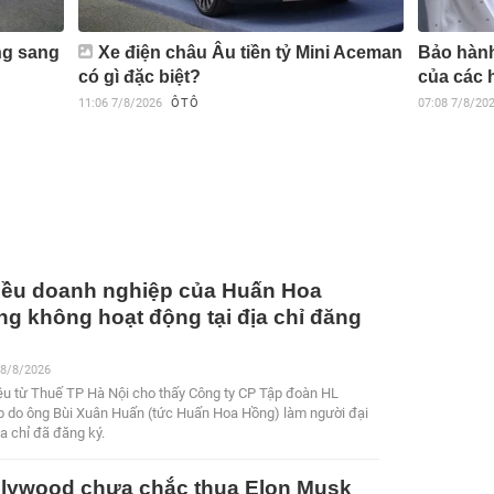
ng sang
Xe điện châu Âu tiền tỷ Mini Aceman
Bảo hành
có gì đặc biệt?
của các 
11:06
7/8/2026
ÔTÔ
07:08
7/8/20
iều doanh nghiệp của Huấn Hoa
g không hoạt động tại địa chỉ đăng
 8/8/2026
ệu từ Thuế TP Hà Nội cho thấy Công ty CP Tập đoàn HL
p do ông Bùi Xuân Huấn (tức Huấn Hoa Hồng) làm người đại
a chỉ đã đăng ký.
llywood chưa chắc thua Elon Musk