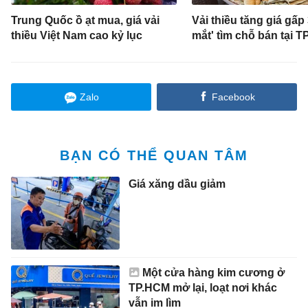
Trung Quốc ồ ạt mua, giá vải
Vải thiều tăng giá gấp 
thiều Việt Nam cao kỷ lục
mắt' tìm chỗ bán tại 
Zalo
Facebook
BẠN CÓ THỂ QUAN TÂM
Giá xăng dầu giảm
Một cửa hàng kim cương ở
TP.HCM mở lại, loạt nơi khác
vẫn im lìm