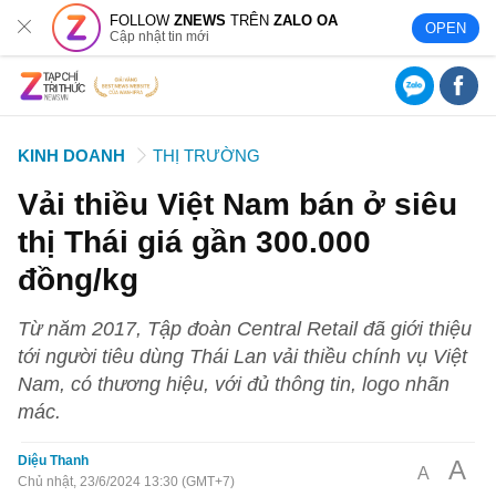
FOLLOW
ZNEWS
TRÊN
ZALO OA
OPEN
Cập nhật tin mới
KINH DOANH
THỊ TRƯỜNG
Vải thiều Việt Nam bán ở siêu
thị Thái giá gần 300.000
đồng/kg
Từ năm 2017, Tập đoàn Central Retail đã giới thiệu
tới người tiêu dùng Thái Lan vải thiều chính vụ Việt
Nam, có thương hiệu, với đủ thông tin, logo nhãn
mác.
Diệu Thanh
A
A
Chủ nhật, 23/6/2024 13:30 (GMT+7)