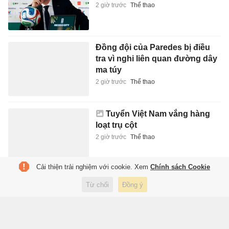
2 giờ trước
Thể thao
Đồng đội của Paredes bị điều
tra vì nghi liên quan đường dây
ma túy
2 giờ trước
Thể thao
Tuyển Việt Nam vắng hàng
loạt trụ cột
2 giờ trước
Thể thao
Cải thiện trải nghiệm với cookie. Xem
Chính sách Cookie
Đây là ngày ra mắt iPhone gập?
Từ chối
Đồng ý
3 giờ trước
Công nghệ