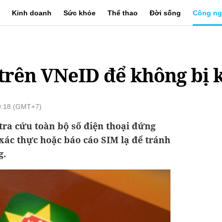
Kinh doanh
Sức khỏe
Thể thao
Đời sống
Công ng
trên VNeID để không bị 
9:18 (GMT+7)
 tra cứu toàn bộ số điện thoại đứng
xác thực hoặc báo cáo SIM lạ để tránh
g.