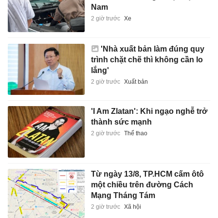
Nam
2 giờ trước
Xe
'Nhà xuất bản làm đúng quy
trình chặt chẽ thì không cần lo
lắng'
2 giờ trước
Xuất bản
'I Am Zlatan': Khi ngạo nghễ trở
thành sức mạnh
2 giờ trước
Thể thao
Từ ngày 13/8, TP.HCM cấm ôtô
một chiều trên đường Cách
Mạng Tháng Tám
2 giờ trước
Xã hội