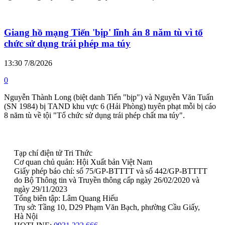
Giang hồ mạng Tiến 'bịp' lĩnh án 8 năm tù vì tổ
chức sử dụng trái phép ma túy
13:30 7/8/2026
0
Nguyễn Thành Long (biệt danh Tiến "bịp") và Nguyễn Văn Tuấn
(SN 1984) bị TAND khu vực 6 (Hải Phòng) tuyên phạt mỗi bị cáo
8 năm tù về tội "Tổ chức sử dụng trái phép chất ma túy".
Tạp chí điện tử Tri Thức
Cơ quan chủ quản: Hội Xuất bản Việt Nam
Giấy phép báo chí: số 75/GP-BTTTT và số 442/GP-BTTTT
do Bộ Thông tin và Truyền thông cấp ngày 26/02/2020 và
ngày 29/11/2023
Tổng biên tập: Lâm Quang Hiếu
Trụ sở: Tầng 10, D29 Phạm Văn Bạch, phường Cầu Giấy,
Hà Nội