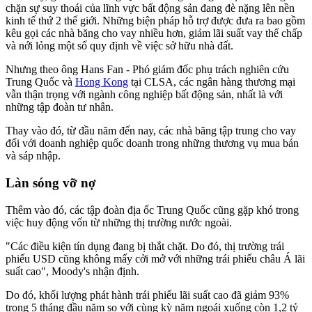
chặn sự suy thoái của lĩnh vực bất động sản đang đè nặng lên nền
kinh tế thứ 2 thế giới. Những biện pháp hỗ trợ được đưa ra bao gồm
kêu gọi các nhà băng cho vay nhiều hơn, giảm lãi suất vay thế chấp
và nới lỏng một số quy định về việc sở hữu nhà đất.
Nhưng theo ông Hans Fan - Phó giám đốc phụ trách nghiên cứu
Trung Quốc và
Hong Kong
tại CLSA, các ngân hàng thương mại
vẫn thận trọng với ngành công nghiệp bất động sản, nhất là với
những tập đoàn tư nhân.
Thay vào đó, từ đầu năm đến nay, các nhà băng tập trung cho vay
đối với doanh nghiệp quốc doanh trong những thương vụ mua bán
và sáp nhập.
Làn sóng vỡ nợ
Thêm vào đó, các tập đoàn địa ốc Trung Quốc cũng gặp khó trong
việc huy động vốn từ những thị trường nước ngoài.
"Các điều kiện tín dụng đang bị thắt chặt. Do đó, thị trường trái
phiếu USD cũng không mấy cởi mở với những trái phiếu châu Á lãi
suất cao", Moody's nhận định.
Do đó, khối lượng phát hành trái phiếu lãi suất cao đã giảm 93%
trong 5 tháng đầu năm so với cùng kỳ năm ngoái xuống còn
1,2 tỷ