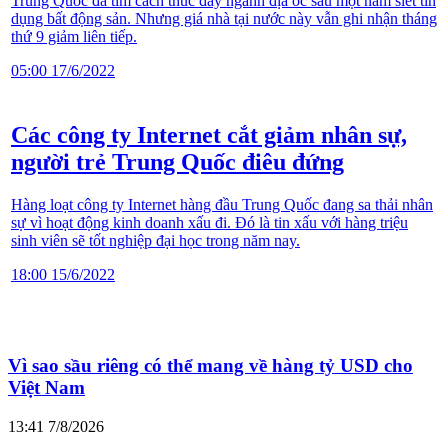
Trung Quốc đã tìm cách thúc đẩy ngành địa ốc sau một năm siết tín
dụng bất động sản. Nhưng giá nhà tại nước này vẫn ghi nhận tháng
thứ 9 giảm liên tiếp.
05:00 17/6/2022
Các công ty Internet cắt giảm nhân sự,
người trẻ Trung Quốc điêu đứng
Hàng loạt công ty Internet hàng đầu Trung Quốc đang sa thải nhân
sự vì hoạt động kinh doanh xấu đi. Đó là tin xấu với hàng triệu
sinh viên sẽ tốt nghiệp đại học trong năm nay.
18:00 15/6/2022
Vì sao sầu riêng có thể mang về hàng tỷ USD cho
Việt Nam
13:41 7/8/2026