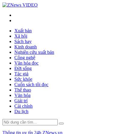
VIDEO
Xuất bản
Xã hội
Sách hay
Kinh doanh
Nghiên cứu xuất bản
Công nghệ
Văn hóa đọc
Đời sống
Tác giả
Sức khỏe
Cuốn sách tôi đọc
Thể thao
Văn hóa
Giải trí
Cải chính
Du lịch
Thông tin uy tín 24h ZNews.vn