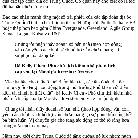
của các tập đoàn địa ốc Trung Quốc. Cơ quan này cho biết đó là tốc
độ hạ bậc chưa từng có.
Báo cáo nhấn mạnh rằng một số trái phiếu của các tập đoàn địa ốc
Trung Quốc đã bị hạ bậc hơn một lần. Những cái tên thuộc hạng B3
hoặc thấp hơn bao gồm China Evergrande, Greenland, Agile Group,
Sunac, Logan, Kaisa và R&F.
Chúng tôi nhận thấy doanh số bán nhà (theo hợp đồng)
vẫn còn yếu, các chính sách hỗ trợ vẫn chưa mang lại
sự phục hồi đáng kể
Bà Kelly Chen, Phó chủ tịch kiêm nhà phân tích
cấp cao tại Moody's Investors Service
"Việc hạ bậc cho thấy ở thời điểm hiện tại, các tập đoàn địa ốc
Trung Quốc đang hoạt động trong môi trường khó khăn với điều
kiện tài chính bị thắt chặt", bà Kelly Chen - Phó chủ tịch kiêm nhà
phân tích cấp cao tại Moody's Investors Service - nhận định.
"Chúng tôi nhận thấy doanh số bán nhà (theo hợp đồng) vẫn còn
yếu, các chính sách hỗ trợ vẫn chưa mang lại sự phục hồi đáng kể",
bà bình luận. Vị chuyên gia cho rằng tác động có thể rõ ràng hơn
trong nửa cuối năm nay.
Năm nay, giới chức Trung Quốc đã tăng cường nỗ lực nhằm ngăn