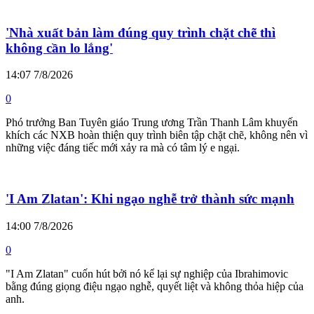
'Nhà xuất bản làm đúng quy trình chặt chẽ thì
không cần lo lắng'
14:07 7/8/2026
0
Phó trưởng Ban Tuyên giáo Trung ương Trần Thanh Lâm khuyến
khích các NXB hoàn thiện quy trình biên tập chặt chẽ, không nên vì
những việc đáng tiếc mới xảy ra mà có tâm lý e ngại.
'I Am Zlatan': Khi ngạo nghễ trở thành sức mạnh
14:00 7/8/2026
0
"I Am Zlatan" cuốn hút bởi nó kể lại sự nghiệp của Ibrahimovic
bằng đúng giọng điệu ngạo nghễ, quyết liệt và không thỏa hiệp của
anh.