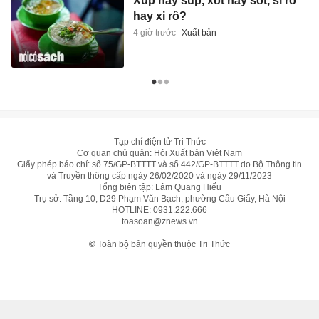
Xúp hay súp, xốt hay sốt, si rô
hay xi rô?
4 giờ trước
Xuất bản
Tạp chí điện tử Tri Thức
Cơ quan chủ quản: Hội Xuất bản Việt Nam
Giấy phép báo chí: số 75/GP-BTTTT và số 442/GP-BTTTT do Bộ Thông tin
và Truyền thông cấp ngày 26/02/2020 và ngày 29/11/2023
Tổng biên tập: Lâm Quang Hiếu
Trụ sở: Tầng 10, D29 Phạm Văn Bạch, phường Cầu Giấy, Hà Nội
HOTLINE:
0931.222.666
toasoan@znews.vn
©
Toàn bộ bản quyền thuộc Tri Thức