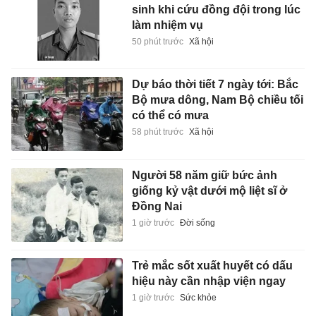
sinh khi cứu đồng đội trong lúc
làm nhiệm vụ
50 phút trước
Xã hội
Dự báo thời tiết 7 ngày tới: Bắc
Bộ mưa dông, Nam Bộ chiều tối
có thể có mưa
58 phút trước
Xã hội
Người 58 năm giữ bức ảnh
giống kỷ vật dưới mộ liệt sĩ ở
Đồng Nai
1 giờ trước
Đời sống
Trẻ mắc sốt xuất huyết có dấu
hiệu này cần nhập viện ngay
1 giờ trước
Sức khỏe