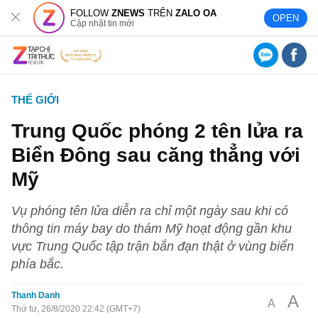
FOLLOW
ZNEWS
TRÊN
ZALO OA
OPEN
Cập nhật tin mới
THẾ GIỚI
Trung Quốc phóng 2 tên lửa ra
Biển Đông sau căng thẳng với
Mỹ
Vụ phóng tên lửa diễn ra chỉ một ngày sau khi có
thông tin máy bay do thám Mỹ hoạt động gần khu
vực Trung Quốc tập trận bắn đạn thật ở vùng biển
phía bắc.
Thanh Danh
A
A
Thứ tư, 26/8/2020 22:42 (GMT+7)