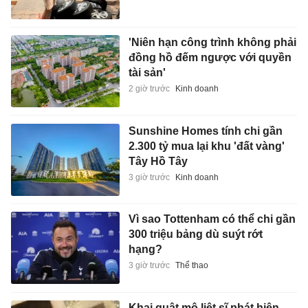
'Niên hạn công trình không phải
đồng hồ đếm ngược với quyền
tài sản'
2 giờ trước
Kinh doanh
Sunshine Homes tính chi gần
2.300 tỷ mua lại khu 'đất vàng'
Tây Hồ Tây
3 giờ trước
Kinh doanh
Vì sao Tottenham có thể chi gần
300 triệu bảng dù suýt rớt
hạng?
3 giờ trước
Thể thao
Khai quật mộ liệt sĩ phát hiện