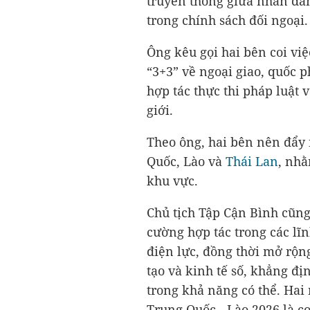
truyền thống giữa nhân dâ
trong chính sách đối ngoại.
Ông kêu gọi hai bên coi việc
“3+3” về ngoại giao, quốc 
hợp tác thực thi pháp luật 
giới.
Theo ông, hai bên nên đẩy
Quốc, Lào và
Thái Lan
, nhằ
khu vực.
Chủ tịch Tập Cận Bình cũng
cường hợp tác trong các lĩ
điện lực, đồng thời mở rộn
tạo và kinh tế số, khẳng đị
trong khả năng có thể. Ha
Trung Quốc - Lào 2026 là c