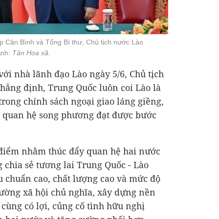
p Cận Bình và Tổng Bí thư, Chủ tịch nước Lào
Ảnh:
Tân Hoa xã.
với nhà lãnh đạo Lào ngày 5/6, Chủ tịch
hẳng định, Trung Quốc luôn coi Lào là
ong chính sách ngoại giao láng giềng,
y quan hệ song phương đạt được bước
 điểm nhằm thúc đẩy quan hệ hai nước
 chia sẻ tương lai Trung Quốc - Lào
u chuẩn cao, chất lượng cao và mức độ
đường xã hội chủ nghĩa, xây dựng nền
cùng có lợi, củng cố tình hữu nghị