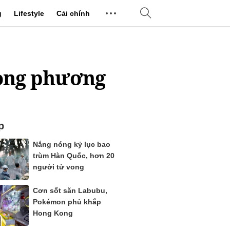
g
Lifestyle
Cải chính
song phương
p
Nắng nóng kỷ lục bao
trùm Hàn Quốc, hơn 20
người tử vong
Cơn sốt săn Labubu,
Pokémon phủ khắp
Hong Kong