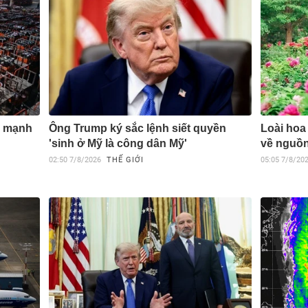
c mạnh
Ông Trump ký sắc lệnh siết quyền
Loài hoa
'sinh ở Mỹ là công dân Mỹ'
về nguồn
02:50
7/8/2026
THẾ GIỚI
05:05
7/8/20