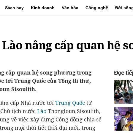
Sách hay
Kinh doanh
Văn hóa
Công nghệ
Đời sốn
- Lào nâng cấp quan hệ 
ng cấp quan hệ song phương trong
Đọc tiế
 tới Trung Quốc của Tổng Bí thư,
oun Sisoulith.
hăm cấp Nhà nước tới
Trung Quốc
từ
, Chủ tịch nước
Lào
Thongloun Sisoulith,
ung về việc xây dựng Cộng đồng chia sẻ
trong mọi thời tiết thời đại mới, trong