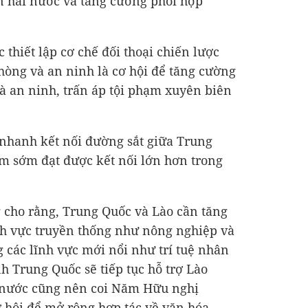
n hai nước và tăng cường phối hợp
 thiết lập cơ chế đối thoại chiến lược
phòng và an ninh là cơ hội để tăng cường
và an ninh, trấn áp tội phạm xuyên biên
 nhanh kết nối đường sắt giữa Trung
m sớm đạt được kết nối lớn hơn trong
 cho rằng, Trung Quốc và Lào cần tăng
nh vực truyền thống như nông nghiệp và
g các lĩnh vực mới nổi như trí tuệ nhân
nh Trung Quốc sẽ tiếp tục hỗ trợ Lào
i nước cũng nên coi Năm Hữu nghị
ơ hội để mở rộng hợp tác về văn hóa,