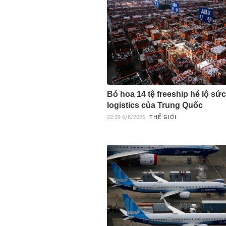
Bó hoa 14 tệ freeship hé lộ sứ
logistics của Trung Quốc
22:39
6/8/2026
THẾ GIỚI