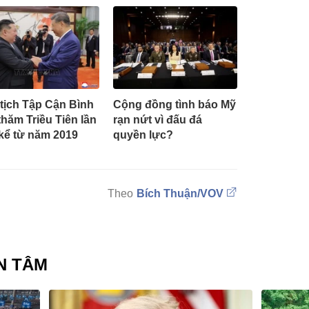
tịch Tập Cận Bình
Cộng đồng tình báo Mỹ
thăm Triều Tiên lần
rạn nứt vì đấu đá
kể từ năm 2019
quyền lực?
Bích Thuận/VOV
N TÂM