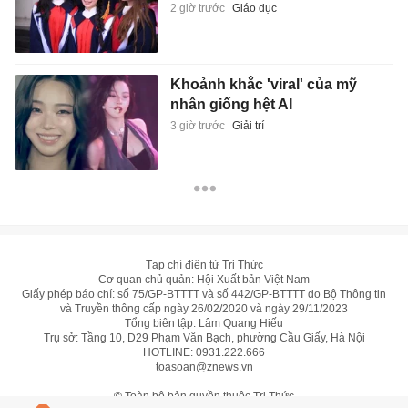
2 giờ trước
Giáo dục
Khoảnh khắc 'viral' của mỹ
nhân giống hệt AI
3 giờ trước
Giải trí
Tạp chí điện tử Tri Thức
Cơ quan chủ quản: Hội Xuất bản Việt Nam
Giấy phép báo chí: số 75/GP-BTTTT và số 442/GP-BTTTT do Bộ Thông tin
và Truyền thông cấp ngày 26/02/2020 và ngày 29/11/2023
Tổng biên tập: Lâm Quang Hiếu
Trụ sở: Tầng 10, D29 Phạm Văn Bạch, phường Cầu Giấy, Hà Nội
HOTLINE:
0931.222.666
toasoan@znews.vn
©
Toàn bộ bản quyền thuộc Tri Thức