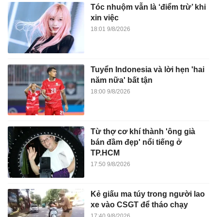
Tóc nhuộm vẫn là ‘điểm trừ’ khi
xin việc
18:01 9/8/2026
Tuyển Indonesia và lời hẹn 'hai
năm nữa' bất tận
18:00 9/8/2026
Từ thợ cơ khí thành 'ông già
bán đầm đẹp' nổi tiếng ở
TP.HCM
17:50 9/8/2026
Kẻ giấu ma túy trong người lao
xe vào CSGT để tháo chạy
17:40 9/8/2026