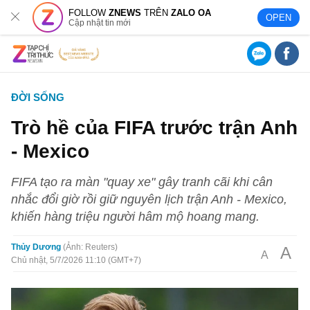
FOLLOW
ZNEWS
TRÊN
ZALO OA
OPEN
Cập nhật tin mới
ĐỜI SỐNG
Trò hề của FIFA trước trận Anh
- Mexico
FIFA tạo ra màn "quay xe" gây tranh cãi khi cân
nhắc đổi giờ rồi giữ nguyên lịch trận Anh - Mexico,
khiến hàng triệu người hâm mộ hoang mang.
Thủy Dương
Ảnh: Reuters
A
A
Chủ nhật, 5/7/2026 11:10 (GMT+7)