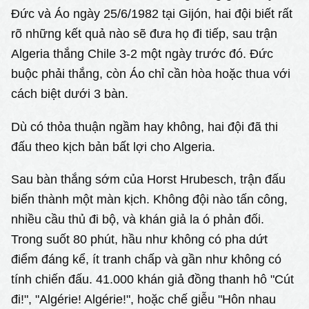
Đức và Áo ngày 25/6/1982 tại Gijón, hai đội biết rất
rõ những kết quả nào sẽ đưa họ đi tiếp, sau trận
Algeria thắng Chile 3-2 một ngày trước đó. Đức
buộc phải thắng, còn Áo chỉ cần hòa hoặc thua với
cách biệt dưới 3 bàn.
Dù có thỏa thuận ngầm hay không, hai đội đã thi
đấu theo kịch bản bất lợi cho Algeria.
Sau bàn thắng sớm của Horst Hrubesch, trận đấu
biến thành một màn kịch. Không đội nào tấn công,
nhiều cầu thủ đi bộ, và khán giả la ó phản đối.
Trong suốt 80 phút, hầu như không có pha dứt
điểm đáng kể, ít tranh chấp và gần như không có
tính chiến đấu. 41.000 khán giả đồng thanh hô "Cút
đi!", "Algérie! Algérie!", hoặc chế giễu "Hôn nhau