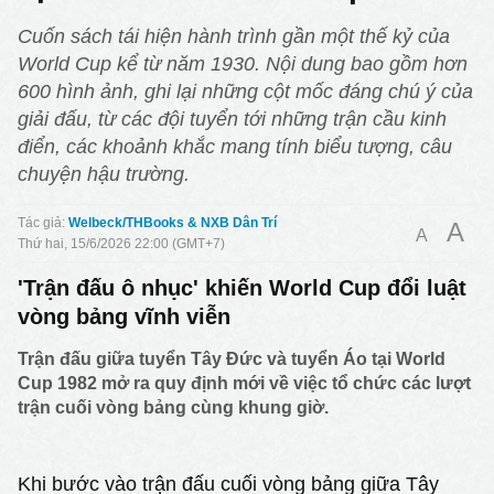
Cuốn sách tái hiện hành trình gần một thế kỷ của
World Cup kể từ năm 1930. Nội dung bao gồm hơn
600 hình ảnh, ghi lại những cột mốc đáng chú ý của
giải đấu, từ các đội tuyển tới những trận cầu kinh
điển, các khoảnh khắc mang tính biểu tượng, câu
chuyện hậu trường.
Welbeck/THBooks & NXB Dân Trí
A
A
Thứ hai, 15/6/2026 22:00 (GMT+7)
'Trận đấu ô nhục' khiến World Cup đổi luật
vòng bảng vĩnh viễn
Trận đấu giữa tuyển Tây Đức và tuyển Áo tại World
Cup 1982 mở ra quy định mới về việc tổ chức các lượt
trận cuối vòng bảng cùng khung giờ.
Khi bước vào trận đấu cuối vòng bảng giữa Tây