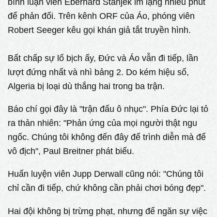
bình luận viên Eberhard Stanjek im lặng nhiều phút
để phản đối. Trên kênh ORF của Áo, phóng viên
Robert Seeger kêu gọi khán giả tắt truyền hình.
Bất chấp sự lố bịch ấy, Đức và Áo vẫn đi tiếp, lần
lượt đứng nhất và nhì bảng 2. Do kém hiệu số,
Algeria bị loại dù thắng hai trong ba trận.
Báo chí gọi đây là "trận đấu ô nhục". Phía Đức lại tỏ
ra thản nhiên: "Phản ứng của mọi người thật ngu
ngốc. Chúng tôi không đến đây để trình diễn mà để
vô địch", Paul Breitner phát biểu.
Huấn luyện viên Jupp Derwall cũng nói: "Chúng tôi
chỉ cần đi tiếp, chứ không cần phải chơi bóng đẹp".
Hai đội không bị trừng phạt, nhưng để ngăn sự việc