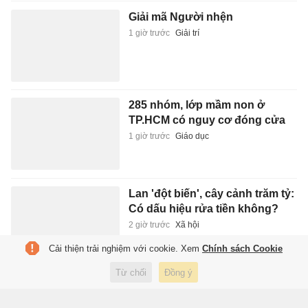
Giải mã Người nhện
1 giờ trước
Giải trí
285 nhóm, lớp mầm non ở
TP.HCM có nguy cơ đóng cửa
1 giờ trước
Giáo dục
Lan 'đột biến', cây cảnh trăm tỷ:
Có dấu hiệu rửa tiền không?
2 giờ trước
Xã hội
Cải thiện trải nghiệm với cookie. Xem
Chính sách Cookie
Từ chối
Đồng ý
Everest oằn mình vì quá tải và
rác thải