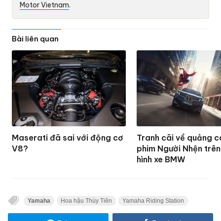
Motor Vietnam
.
Bài liên quan
Maserati đã sai với động cơ
Tranh cãi về quảng 
V8?
phim Người Nhện trê
hình xe BMW
Yamaha
Hoa hậu Thùy Tiên
Yamaha Riding Station