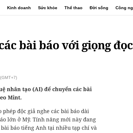
Kinh doanh
Sức khỏe
Thể thao
Đời sống
Công ng
các bài báo với giọng đọc
0 (GMT+7)
tuệ nhân tạo (AI) để chuyển các bài
heo Mint.
o phép độc giả nghe các bài báo dài
báo lớn ở Mỹ. Tính năng mới này đang
bài báo tiếng Anh tại nhiều tạp chí và