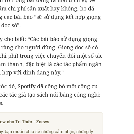
m rõ trong bài đăng ra mắt dịch vụ về
iảm chi phí sản xuất hay không, họ đã
 các bài báo “sẽ sử dụng kết hợp giọng
 đọc số”.
y cho biết: “Các bài báo sử dụng giọng
 ràng cho người dùng. Giọng đọc số có
chi phí) trong việc chuyển đổi một số tác
m thanh, đặc biệt là các tác phẩm ngắn
 hợp với định dạng này.”
ước đó, Spotify đã công bố một công cụ
các tác giả tạo sách nói bằng công nghệ
s.
iew cho Tri Thức - Znews
y, bạn muốn chia sẻ những cảm nhận, những lý