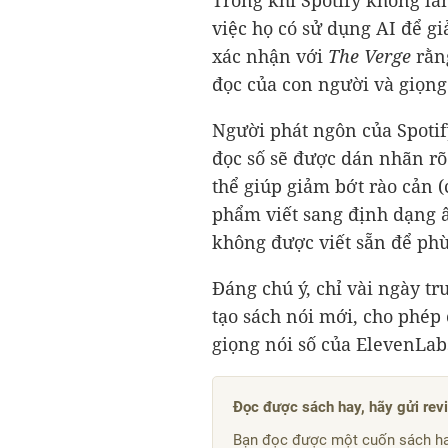
Trong khi Spotify không là
việc họ có sử dụng AI để g
xác nhận với
The Verge
rằng
đọc của con người và giọng
Người phát ngôn của Spotif
đọc số sẽ được dán nhãn rõ
thể giúp giảm bớt rào cản (
phẩm viết sang định dạng â
không được viết sẵn để phù
Đáng chú ý, chỉ vài ngày tr
tạo sách nói mới, cho phép 
giọng nói số của ElevenLab
Đọc được sách hay, hãy gửi rev
Bạn đọc được một cuốn sách ha