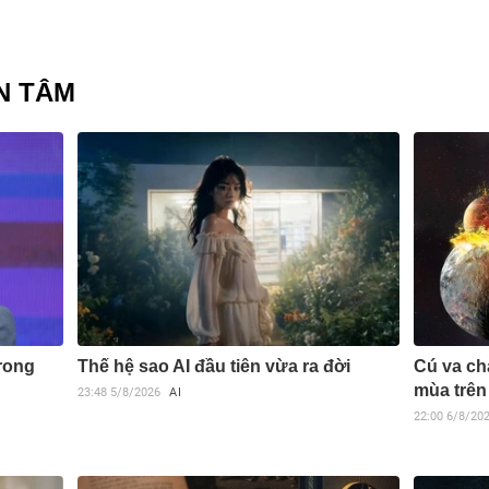
N TÂM
trong
Thế hệ sao AI đầu tiên vừa ra đời
Cú va ch
mùa trên 
23:48
5/8/2026
AI
22:00
6/8/20