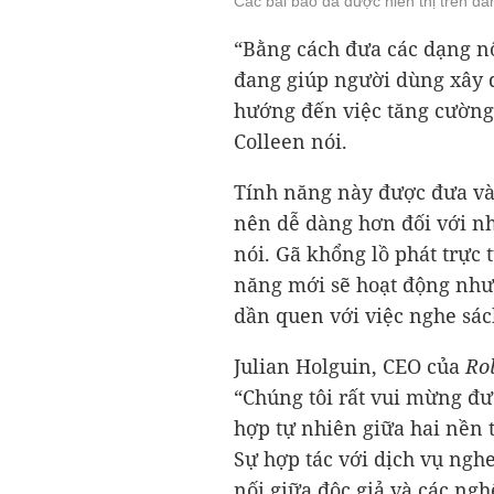
Các bài báo đã được hiển thị trên da
“Bằng cách đưa các dạng nộ
đang giúp người dùng xây 
hướng đến việc tăng cường 
Colleen nói.
Tính năng này được đưa vào
nên dễ dàng hơn đối với 
nói. Gã khổng lồ phát trực
năng mới sẽ hoạt động như
dần quen với việc nghe sác
Julian Holguin, CEO của
Rol
“Chúng tôi rất vui mừng đượ
hợp tự nhiên giữa hai nền 
Sự hợp tác với dịch vụ ngh
nối giữa độc giả và các ng