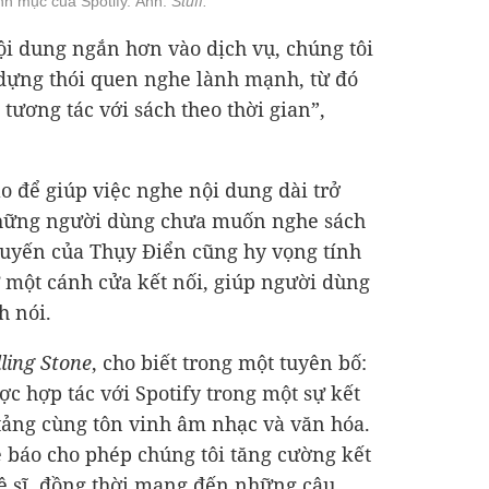
nh mục của Spotify. Ảnh:
Stuff.
i dung ngắn hơn vào dịch vụ, chúng tôi
dựng thói quen nghe lành mạnh, từ đó
tương tác với sách theo thời gian”,
 để giúp việc nghe nội dung dài trở
những người dùng chưa muốn nghe sách
 tuyến của Thụy Điển cũng hy vọng tính
 một cánh cửa kết nối, giúp người dùng
h nói.
ling Stone
, cho biết trong một tuyên bố:
c hợp tác với Spotify trong một sự kết
tảng cùng tôn vinh âm nhạc và văn hóa.
e báo cho phép chúng tôi tăng cường kết
hệ sĩ, đồng thời mang đến những câu