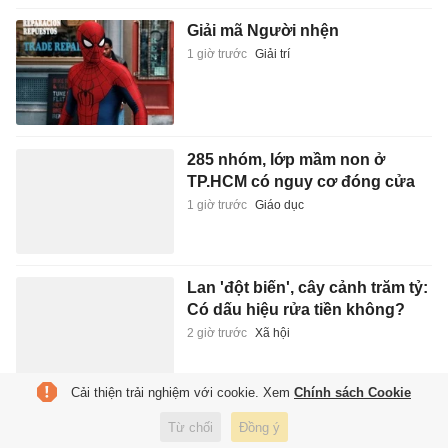
Giải mã Người nhện
1 giờ trước
Giải trí
285 nhóm, lớp mầm non ở
TP.HCM có nguy cơ đóng cửa
1 giờ trước
Giáo dục
Lan 'đột biến', cây cảnh trăm tỷ:
Có dấu hiệu rửa tiền không?
2 giờ trước
Xã hội
Cải thiện trải nghiệm với cookie. Xem
Chính sách Cookie
Everest oằn mình vì quá tải và
Từ chối
Đồng ý
rác thải