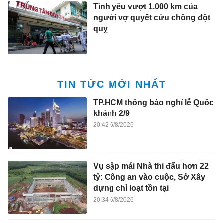
Tình yêu vượt 1.000 km của
người vợ quyết cứu chồng đột
quỵ
TIN TỨC MỚI NHẤT
TP.HCM thông báo nghỉ lễ Quốc
khánh 2/9
20:42 6/8/2026
Vụ sập mái Nhà thi đấu hơn 22
tỷ: Công an vào cuộc, Sở Xây
dựng chỉ loạt tồn tại
20:34 6/8/2026