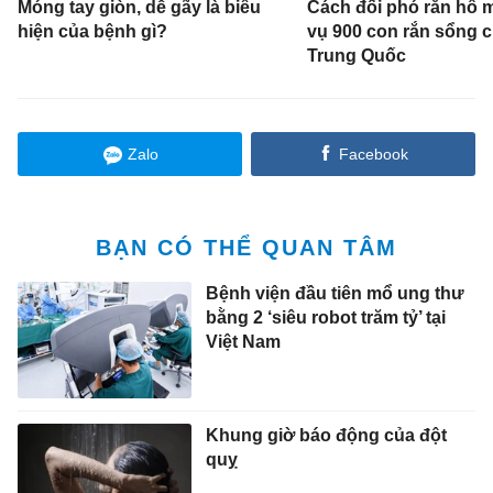
Móng tay giòn, dễ gãy là biểu
Cách đối phó rắn hổ 
hiện của bệnh gì?
vụ 900 con rắn sổng 
Trung Quốc
Zalo
Facebook
BẠN CÓ THỂ QUAN TÂM
Bệnh viện đầu tiên mổ ung thư
bằng 2 ‘siêu robot trăm tỷ’ tại
Việt Nam
Khung giờ báo động của đột
quỵ