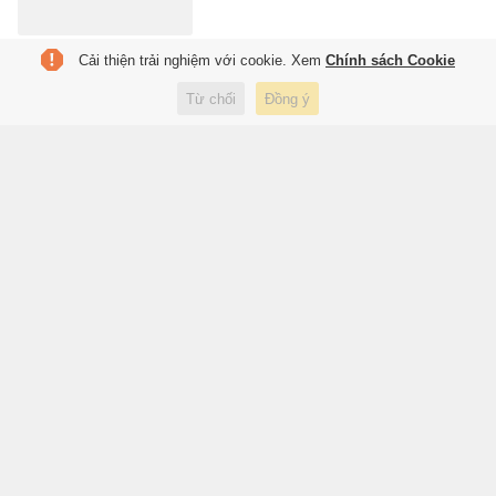
Cải thiện trải nghiệm với cookie. Xem
Chính sách Cookie
Đại tướng Phan Văn Giang: Cấp
xã phải có thao trường để bộ
Từ chối
Đồng ý
đội huấn luyện
1 giờ trước
Xã hội
Quyền lực thầm lặng của Carlo
Ancelotti
1 giờ trước
Thể thao
Đại biểu Quốc hội đề xuất tăng
tuổi nghỉ hưu của sĩ quan quân
đội
1 giờ trước
Xã hội