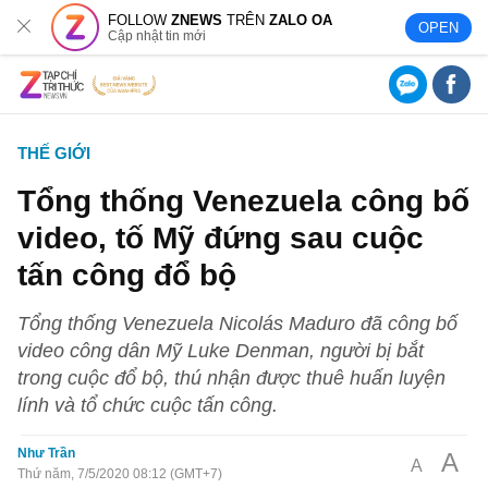
FOLLOW
ZNEWS
TRÊN
ZALO OA
OPEN
Cập nhật tin mới
THẾ GIỚI
Tổng thống Venezuela công bố
video, tố Mỹ đứng sau cuộc
tấn công đổ bộ
Tổng thống Venezuela Nicolás Maduro đã công bố
video công dân Mỹ Luke Denman, người bị bắt
trong cuộc đổ bộ, thú nhận được thuê huấn luyện
lính và tổ chức cuộc tấn công.
Như Trần
A
A
Thứ năm, 7/5/2020 08:12 (GMT+7)