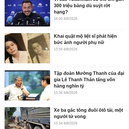
300 triệu bảng dù suýt rớt
hạng?
16:00 8/8/2026
Khai quật mộ liệt sĩ phát hiện
bức ảnh người phụ nữ
15:56 8/8/2026
Tập đoàn Mường Thanh của đại
gia Lê Thanh Thản tăng vốn
hàng nghìn tỷ
15:36 8/8/2026
Xe ba gác tông đuôi ôtô tải, một
người tử vong
15:34 8/8/2026